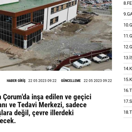
8.F
9.G
10.
11.
12.
13.
14.
15.
HABER GİRİŞ
22 05 2023 09:22
GÜNCELLEME
22 05 2023 09:22
16.
n Çorum'da inşa edilen ve geçici
17.
anı ve Tedavi Merkezi, sadece
ara değil, çevre illerdeki
18.
recek.