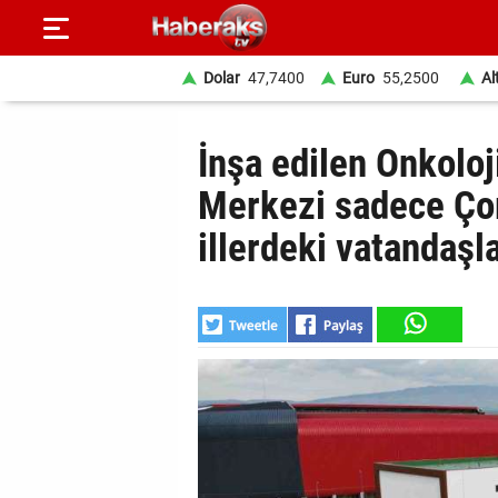
Dolar
47,7400
Euro
55,2500
Al
GÜNDEM
İnşa edilen Onkoloj
SPOR
Merkezi sadece Çor
illerdeki vatandaşl
YAŞAM
EKONOMİ
BELEDİYELER
SAĞLIK
SİYASET
EĞİTİM