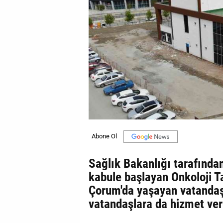
GALERİ
VİDEO
YAZARLAR
BİZE
ULAŞIN
Künye
İletişim
Gizlilik
Sağlık Bakanlığı tarafında
Sözleşmesi
kabule başlayan Onkoloji T
Kullanıcı
Çorum'da yaşayan vatandaşl
Sözleşmesi
vatandaşlara da hizmet ve