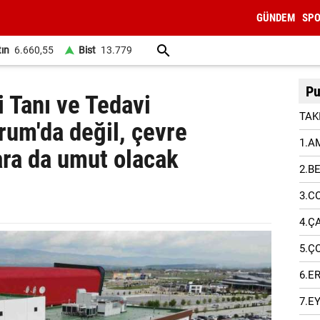
GÜNDEM
SP
tın
6.660,55
Bist
13.779
Pu
i Tanı ve Tedavi
TAK
um'da değil, çevre
1.A
ara da umut olacak
2.B
3.C
4.Ç
5.Ç
6.E
7.E