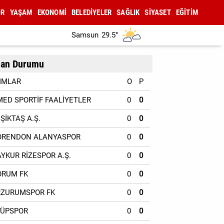
OR
YAŞAM
EKONOMİ
BELEDİYELER
SAĞLIK
SİYASET
EĞİTİM
Samsun
29.5°
an Durumu
IMLAR
O
P
MED SPORTİF FAALİYETLER
0
0
EŞİKTAŞ A.Ş.
0
0
ORENDON ALANYASPOR
0
0
AYKUR RİZESPOR A.Ş.
0
0
ORUM FK
0
0
RZURUMSPOR FK
0
0
YÜPSPOR
0
0