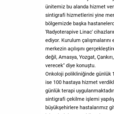
ünitemiz bu alanda hizmet vere
sintigrafi hizmetlerini yine m
bölgemizde başka hastanelerd
'Radyoterapive Linac' cihazla
ediyor. Kurulum çalışmalarını
merkezin açılışını gerçekleşt
değil, Amasya, Yozgat, Çankırı,
verecek" diye konuştu.
Onkoloji polikliniğinde günlük 
ise 100 hastaya hizmet verdikl
günlük terapi uygulanmaktadır
sintigrafi çekilme işlemi yapıl
büyükşehirlere hastalarımız g