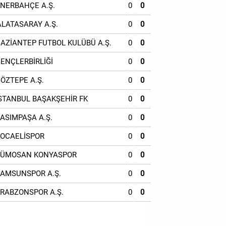
ENERBAHÇE A.Ş.
0
0
ALATASARAY A.Ş.
0
0
GAZİANTEP FUTBOL KULÜBÜ A.Ş.
0
0
GENÇLERBİRLİĞİ
0
0
GÖZTEPE A.Ş.
0
0
İSTANBUL BAŞAKŞEHİR FK
0
0
KASIMPAŞA A.Ş.
0
0
KOCAELİSPOR
0
0
TÜMOSAN KONYASPOR
0
0
SAMSUNSPOR A.Ş.
0
0
TRABZONSPOR A.Ş.
0
0