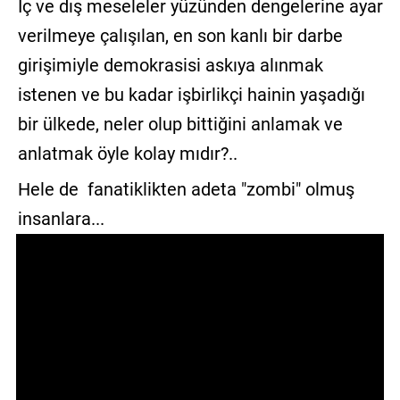
İç ve dış meseleler yüzünden dengelerine ayar
GALERİ
verilmeye çalışılan, en son kanlı bir darbe
VİDEO
girişimiyle demokrasisi askıya alınmak
istenen ve bu kadar işbirlikçi hainin yaşadığı
YAZARLAR
bir ülkede, neler olup bittiğini anlamak ve
BİZE
anlatmak öyle kolay mıdır?..
ULAŞIN
Hele de fanatiklikten adeta "zombi" olmuş
Künye
insanlara...
İletişim
Gizlilik
Sözleşmesi
Kullanıcı
Sözleşmesi