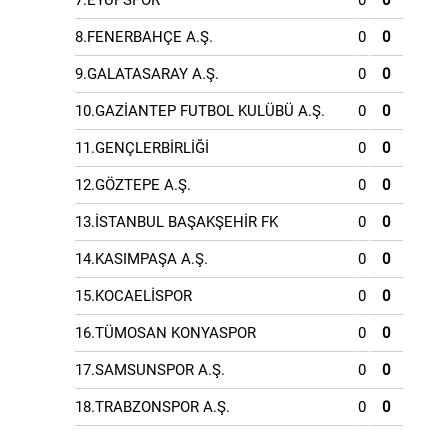
7.EYÜPSPOR
0
0
8.FENERBAHÇE A.Ş.
0
0
9.GALATASARAY A.Ş.
0
0
10.GAZİANTEP FUTBOL KULÜBÜ A.Ş.
0
0
11.GENÇLERBİRLİĞİ
0
0
12.GÖZTEPE A.Ş.
0
0
13.İSTANBUL BAŞAKŞEHİR FK
0
0
14.KASIMPAŞA A.Ş.
0
0
15.KOCAELİSPOR
0
0
16.TÜMOSAN KONYASPOR
0
0
17.SAMSUNSPOR A.Ş.
0
0
18.TRABZONSPOR A.Ş.
0
0