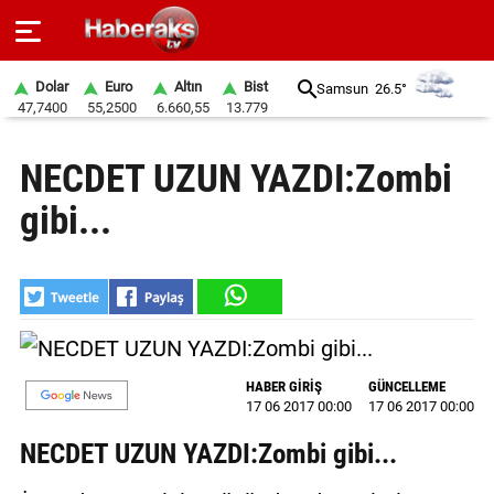
Dolar
Euro
Altın
Bist
Samsun
26.5°
47,7400
55,2500
6.660,55
13.779
GÜNDEM
NECDET UZUN YAZDI:Zombi
SPOR
gibi...
YAŞAM
EKONOMİ
BELEDİYELER
SAĞLIK
HABER GİRİŞ
GÜNCELLEME
17 06 2017 00:00
17 06 2017 00:00
SİYASET
NECDET UZUN YAZDI:Zombi gibi...
EĞİTİM