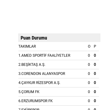
Puan Durumu
TAKIMLAR
O
P
1.AMED SPORTİF FAALİYETLER
0
0
2.BEŞİKTAŞ A.Ş.
0
0
3.CORENDON ALANYASPOR
0
0
4.ÇAYKUR RİZESPOR A.Ş.
0
0
5.ÇORUM FK
0
0
6.ERZURUMSPOR FK
0
0