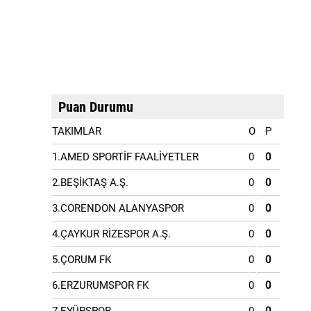
Puan Durumu
TAKIMLAR
O
P
1.AMED SPORTİF FAALİYETLER
0
0
2.BEŞİKTAŞ A.Ş.
0
0
3.CORENDON ALANYASPOR
0
0
4.ÇAYKUR RİZESPOR A.Ş.
0
0
5.ÇORUM FK
0
0
6.ERZURUMSPOR FK
0
0