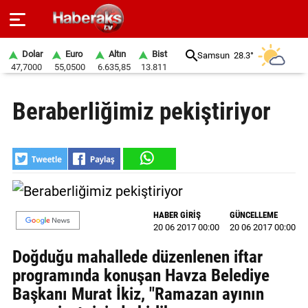
Dolar
Euro
Altın
Bist
Samsun
28.3°
47,7000
55,0500
6.635,85
13.811
GÜNDEM
Beraberliğimiz pekiştiriyor
SPOR
YAŞAM
EKONOMİ
BELEDİYELER
HABER GİRİŞ
GÜNCELLEME
20 06 2017 00:00
20 06 2017 00:00
SAĞLIK
Doğduğu mahallede düzenlenen iftar
SİYASET
programında konuşan Havza Belediye
Başkanı Murat İkiz, "Ramazan ayının
EĞİTİM