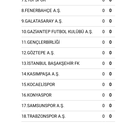
7.EYÜPSPOR
0
0
8.FENERBAHÇE A.Ş.
0
0
9.GALATASARAY A.Ş.
0
0
10.GAZİANTEP FUTBOL KULÜBÜ A.Ş.
0
0
11.GENÇLERBİRLİĞİ
0
0
12.GÖZTEPE A.Ş.
0
0
13.İSTANBUL BAŞAKŞEHİR FK
0
0
14.KASIMPAŞA A.Ş.
0
0
15.KOCAELİSPOR
0
0
16.KONYASPOR
0
0
17.SAMSUNSPOR A.Ş.
0
0
18.TRABZONSPOR A.Ş.
0
0