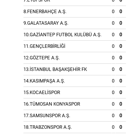
7.EYÜPSPOR
0
0
8.FENERBAHÇE A.Ş.
0
0
9.GALATASARAY A.Ş.
0
0
10.GAZİANTEP FUTBOL KULÜBÜ A.Ş.
0
0
11.GENÇLERBİRLİĞİ
0
0
12.GÖZTEPE A.Ş.
0
0
13.İSTANBUL BAŞAKŞEHİR FK
0
0
14.KASIMPAŞA A.Ş.
0
0
15.KOCAELİSPOR
0
0
16.TÜMOSAN KONYASPOR
0
0
17.SAMSUNSPOR A.Ş.
0
0
18.TRABZONSPOR A.Ş.
0
0