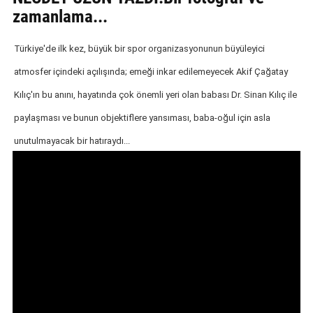
zamanlama...
GALERİ
VİDEO
Türkiye'de ilk kez, büyük bir spor organizasyonunun büyüleyici
atmosfer içindeki açılışında; emeği inkar edilemeyecek Akif Çağatay
YAZARLAR
Kılıç'ın bu anını, hayatında çok önemli yeri olan babası Dr. Sinan Kılıç ile
BİZE
paylaşması ve bunun objektiflere yansıması, baba-oğul için asla
ULAŞIN
unutulmayacak bir hatıraydı...
Künye
İletişim
Gizlilik
Sözleşmesi
Kullanıcı
Sözleşmesi