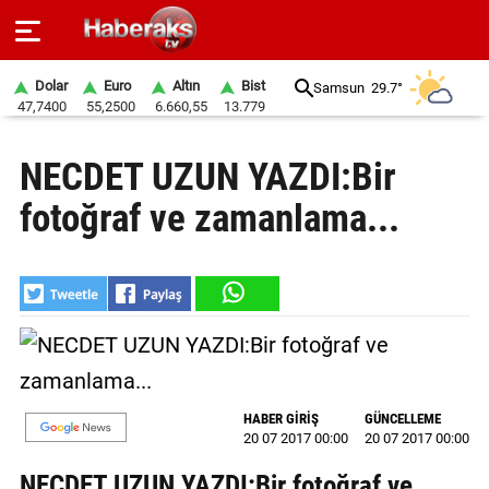
Dolar
Euro
Altın
Bist
Samsun
29.7°
47,7400
55,2500
6.660,55
13.779
GÜNDEM
NECDET UZUN YAZDI:Bir
SPOR
fotoğraf ve zamanlama...
YAŞAM
EKONOMİ
BELEDİYELER
SAĞLIK
HABER GİRİŞ
GÜNCELLEME
SİYASET
20 07 2017 00:00
20 07 2017 00:00
EĞİTİM
NECDET UZUN YAZDI:Bir fotoğraf ve