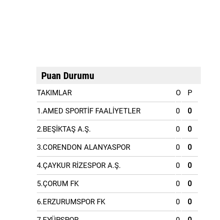
Puan Durumu
TAKIMLAR
O
P
1.AMED SPORTİF FAALİYETLER
0
0
2.BEŞİKTAŞ A.Ş.
0
0
3.CORENDON ALANYASPOR
0
0
4.ÇAYKUR RİZESPOR A.Ş.
0
0
5.ÇORUM FK
0
0
6.ERZURUMSPOR FK
0
0