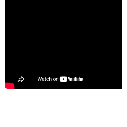
GALERİ
VİDEO
YAZARLAR
BİZE
ULAŞIN
Künye
İletişim
Gizlilik
Sözleşmesi
Kullanıcı
Sözleşmesi