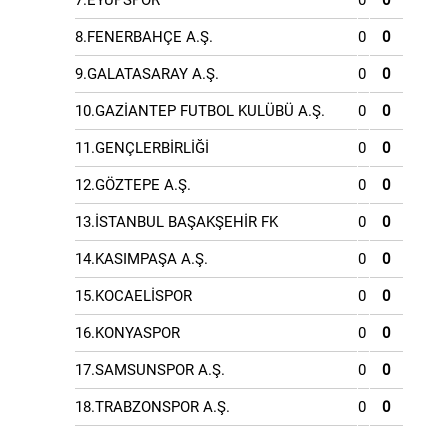
7.EYÜPSPOR
0
0
8.FENERBAHÇE A.Ş.
0
0
9.GALATASARAY A.Ş.
0
0
10.GAZİANTEP FUTBOL KULÜBÜ A.Ş.
0
0
11.GENÇLERBİRLİĞİ
0
0
12.GÖZTEPE A.Ş.
0
0
13.İSTANBUL BAŞAKŞEHİR FK
0
0
14.KASIMPAŞA A.Ş.
0
0
15.KOCAELİSPOR
0
0
16.KONYASPOR
0
0
17.SAMSUNSPOR A.Ş.
0
0
18.TRABZONSPOR A.Ş.
0
0