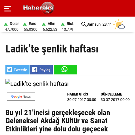
Dolar
Euro
Altın
Bist
Samsun
28.4°
47,7000
55,0300
6.622,53
13.779
GÜNDEM
Ladik’te şenlik haftası
SPOR
YAŞAM
EKONOMİ
BELEDİYELER
HABER GİRİŞ
GÜNCELLEME
30 07 2017 00:00
30 07 2017 00:00
SAĞLIK
Bu yıl 21’incisi gerçekleşecek olan
SİYASET
Geleneksel Akdağ Kültür ve Sanat
Etkinlikleri yine dolu dolu geçecek
EĞİTİM