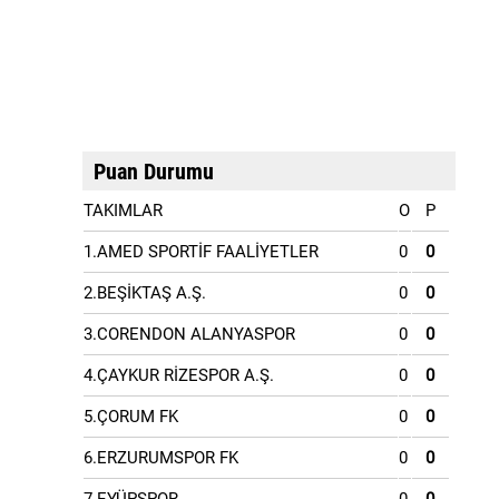
Puan Durumu
TAKIMLAR
O
P
1.AMED SPORTİF FAALİYETLER
0
0
2.BEŞİKTAŞ A.Ş.
0
0
3.CORENDON ALANYASPOR
0
0
4.ÇAYKUR RİZESPOR A.Ş.
0
0
5.ÇORUM FK
0
0
6.ERZURUMSPOR FK
0
0