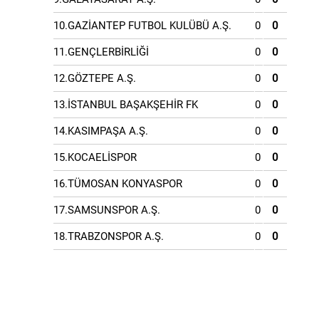
10.GAZİANTEP FUTBOL KULÜBÜ A.Ş.
0
0
11.GENÇLERBİRLİĞİ
0
0
12.GÖZTEPE A.Ş.
0
0
13.İSTANBUL BAŞAKŞEHİR FK
0
0
14.KASIMPAŞA A.Ş.
0
0
15.KOCAELİSPOR
0
0
16.TÜMOSAN KONYASPOR
0
0
17.SAMSUNSPOR A.Ş.
0
0
18.TRABZONSPOR A.Ş.
0
0