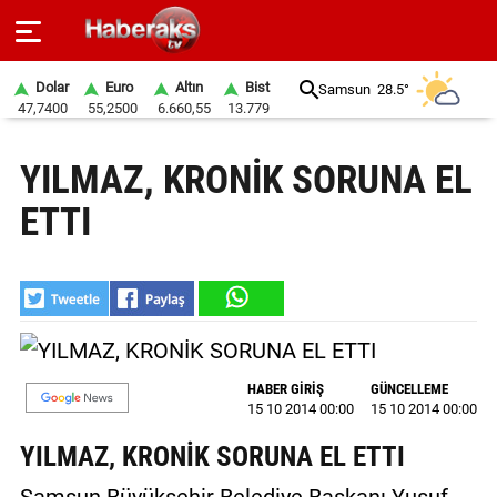
Dolar
Euro
Altın
Bist
Samsun
28.5°
47,7400
55,2500
6.660,55
13.779
GÜNDEM
YILMAZ, KRONİK SORUNA EL
SPOR
ETTI
YAŞAM
EKONOMİ
BELEDİYELER
SAĞLIK
HABER GİRİŞ
GÜNCELLEME
15 10 2014 00:00
15 10 2014 00:00
SİYASET
YILMAZ, KRONİK SORUNA EL ETTI
EĞİTİM