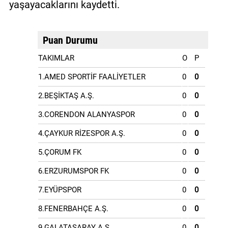
yaşayacaklarını kaydetti.
Puan Durumu
TAKIMLAR
O
P
1.AMED SPORTİF FAALİYETLER
0
0
2.BEŞİKTAŞ A.Ş.
0
0
3.CORENDON ALANYASPOR
0
0
4.ÇAYKUR RİZESPOR A.Ş.
0
0
5.ÇORUM FK
0
0
6.ERZURUMSPOR FK
0
0
7.EYÜPSPOR
0
0
8.FENERBAHÇE A.Ş.
0
0
9.GALATASARAY A.Ş.
0
0