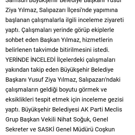
Samsun Büyükşehir Belediye Başkanı Yusuf
GALERİ
Ziya Yılmaz, Salıpazarı İlçesi'nde yapımına
başlanan çalışmalarla ilgili inceleme ziyareti
VİDEO
yaptı. Çalışmaları yerinde görüp ekiplerle
YAZARLAR
sohbet eden Başkan Yılmaz, hizmetlerin
BİZE
belirlenen takvimde bitirilmesini istedi.
ULAŞIN
YERİNDE İNCELEDİ İlçelerdeki çalışmaları
Künye
yakından takip eden Büyükşehir Belediye
İletişim
Başkanı Yusuf Ziya Yılmaz, Salıpazarı'ndaki
çalışmaların geldiği boyutu görmek ve
Gizlilik
Sözleşmesi
eksiklikleri tespit etmek için inceleme gezisi
yaptı. Büyükşehir Belediyesi AK Parti Meclis
Kullanıcı
Grup Başkan Vekili Nihat Soğuk, Genel
Sözleşmesi
Sekreter ve SASKİ Genel Müdürü Coşkun