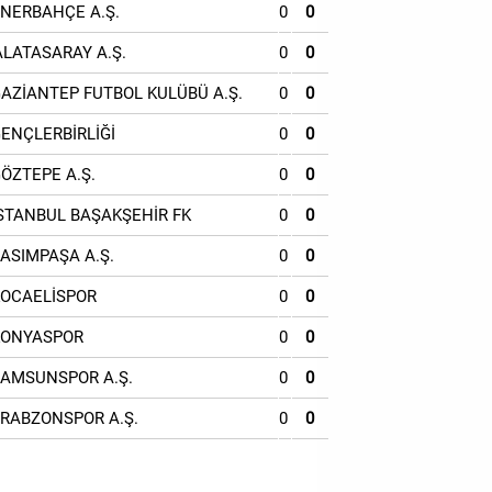
ENERBAHÇE A.Ş.
0
0
ALATASARAY A.Ş.
0
0
GAZİANTEP FUTBOL KULÜBÜ A.Ş.
0
0
GENÇLERBİRLİĞİ
0
0
GÖZTEPE A.Ş.
0
0
İSTANBUL BAŞAKŞEHİR FK
0
0
KASIMPAŞA A.Ş.
0
0
KOCAELİSPOR
0
0
KONYASPOR
0
0
SAMSUNSPOR A.Ş.
0
0
TRABZONSPOR A.Ş.
0
0