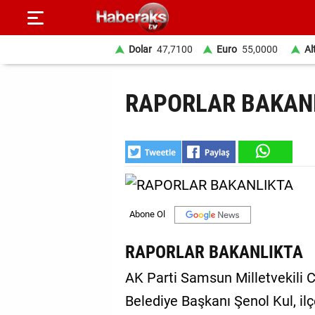
Dolar
47,7100
Euro
55,0000
Al
GÜNDEM
RAPORLAR BAKAN
SPOR
YAŞAM
EKONOMİ
BELEDİYELER
SAĞLIK
RAPORLAR BAKANLIKTA
SİYASET
AK Parti Samsun Milletvekili
Belediye Başkanı Şenol Kul, il
EĞİTİM