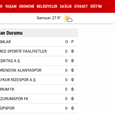
OR
YAŞAM
EKONOMİ
BELEDİYELER
SAĞLIK
SİYASET
EĞİTİM
Samsun
27.9°
an Durumu
IMLAR
O
P
MED SPORTİF FAALİYETLER
0
0
EŞİKTAŞ A.Ş.
0
0
ORENDON ALANYASPOR
0
0
AYKUR RİZESPOR A.Ş.
0
0
ORUM FK
0
0
RZURUMSPOR FK
0
0
YÜPSPOR
0
0