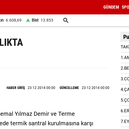
GÜNDEM
SP
tın
6.608,69
Bist
13.853
Pu
LIKTA
TAK
1.A
2.B
3.C
HABER GİRİŞ
23 12 2014 00:00
GÜNCELLEME
23 12 2014 00:00
4.Ç
5.Ç
6.E
 Cemal Yılmaz Demir ve Terme
7.E
çede termik santral kurulmasına karşı