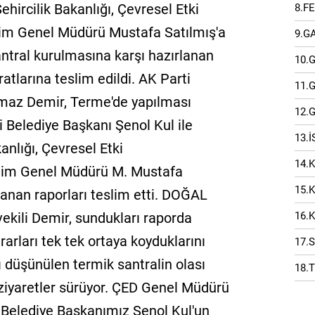
ehircilik Bakanlığı, Çevresel Etki
8.F
tim Genel Müdürü Mustafa Satılmış'a
9.G
antral kurulmasına karşı hazırlanan
10.
atlarına teslim edildi. AK Parti
11.
lmaz Demir, Terme'de yapılması
12.
li Belediye Başkanı Şenol Kul ile
13.
kanlığı, Çevresel Etki
14.
etim Genel Müdürü M. Mustafa
15.
rlanan raporları teslim etti. DOĞAL
16.
ili Demir, sundukları raporda
arları tek tek ortaya koyduklarını
17.
ı düşünülen termik santralin olası
18.
 ziyaretler sürüyor. ÇED Genel Müdürü
 Belediye Başkanımız Şenol Kul'un