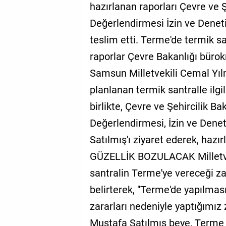
hazırlanan raporları Çevre ve Ş
GALERİ
Değerlendirmesi İzin ve Dene
VİDEO
teslim etti. Terme'de termik s
raporlar Çevre Bakanlığı bürokr
YAZARLAR
Samsun Milletvekili Cemal Yı
BİZE
ULAŞIN
planlanan termik santralle ilgi
birlikte, Çevre ve Şehircilik Ba
Künye
Değerlendirmesi, İzin ve Den
İletişim
Satılmış'ı ziyaret ederek, hazı
Gizlilik
GÜZELLİK BOZULACAK Milletvek
Sözleşmesi
santralin Terme'ye vereceği zar
Kullanıcı
belirterek, "Terme'de yapılmas
Sözleşmesi
zararları nedeniyle yaptığımız
Mustafa Satılmış beye, Terme