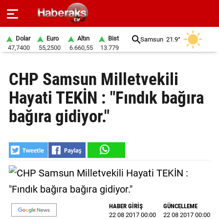
Dolar
Euro
Altın
Bist
Samsun
21.9°
47,7400
55,2500
6.660,55
13.779
GÜNDEM
CHP Samsun Milletvekili
SPOR
Hayati TEKİN : "Fındık bağıra
YAŞAM
bağıra gidiyor."
EKONOMİ
BELEDİYELER
SAĞLIK
SİYASET
HABER GİRİŞ
GÜNCELLEME
EĞİTİM
22 08 2017 00:00
22 08 2017 00:00