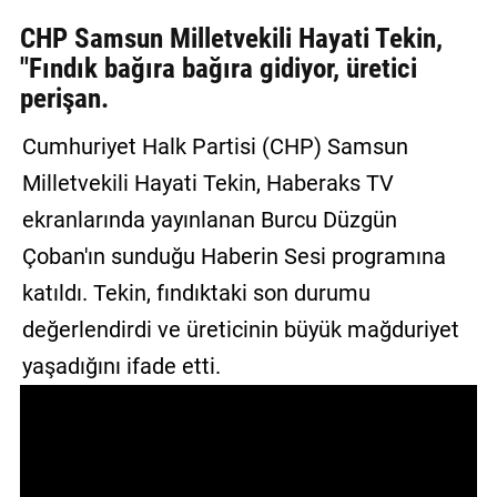
GALERİ
CHP Samsun Milletvekili Hayati Tekin,
"Fındık bağıra bağıra gidiyor, üretici
VİDEO
perişan.
YAZARLAR
Cumhuriyet Halk Partisi (CHP) Samsun
BİZE
Milletvekili Hayati Tekin, Haberaks TV
ULAŞIN
ekranlarında yayınlanan Burcu Düzgün
Künye
Çoban'ın sunduğu Haberin Sesi programına
İletişim
katıldı. Tekin, fındıktaki son durumu
değerlendirdi ve üreticinin büyük mağduriyet
Gizlilik
Sözleşmesi
yaşadığını ifade etti.
Kullanıcı
Sözleşmesi