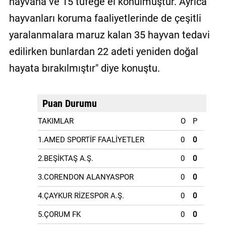
hayvana ve 15 tüfeğe el konulmuştur. Ayrıca
hayvanları koruma faaliyetlerinde de çeşitli
yaralanmalara maruz kalan 35 hayvan tedavi
edilirken bunlardan 22 adeti yeniden doğal
hayata bırakılmıştır" diye konuştu.
Puan Durumu
TAKIMLAR
O
P
1.AMED SPORTİF FAALİYETLER
0
0
2.BEŞİKTAŞ A.Ş.
0
0
3.CORENDON ALANYASPOR
0
0
4.ÇAYKUR RİZESPOR A.Ş.
0
0
5.ÇORUM FK
0
0