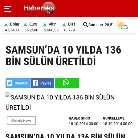
Dolar
Euro
Altın
Bist
Samsun
28.5°
47,7400
55,2500
6.660,55
13.779
GÜNDEM
SAMSUN’DA 10 YILDA 136
SPOR
BİN SÜLÜN ÜRETİLDİ
YAŞAM
EKONOMİ
BELEDİYELER
SAĞLIK
HABER GİRİŞ
GÜNCELLEME
SİYASET
18 10 2014 00:00
18 10 2014 00:00
EĞİTİM
SAMSUN’DA 10 YILDA 136 BİN SÜLÜN