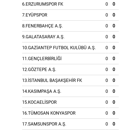
6.ERZURUMSPOR FK
0
0
7.EYÜPSPOR
0
0
8.FENERBAHÇE A.Ş.
0
0
9.GALATASARAY A.Ş.
0
0
10.GAZİANTEP FUTBOL KULÜBÜ A.Ş.
0
0
11.GENÇLERBİRLİĞİ
0
0
12.GÖZTEPE A.Ş.
0
0
13.İSTANBUL BAŞAKŞEHİR FK
0
0
14.KASIMPAŞA A.Ş.
0
0
15.KOCAELİSPOR
0
0
16.TÜMOSAN KONYASPOR
0
0
17.SAMSUNSPOR A.Ş.
0
0