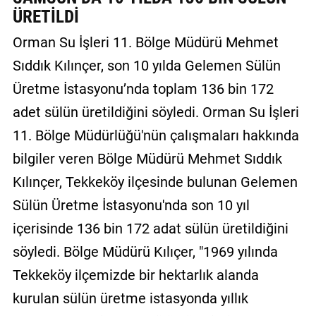
ÜRETİLDİ
GALERİ
Orman Su İşleri 11. Bölge Müdürü Mehmet
VİDEO
Sıddık Kılınçer, son 10 yılda Gelemen Sülün
YAZARLAR
Üretme İstasyonu’nda toplam 136 bin 172
BİZE
adet sülün üretildiğini söyledi. Orman Su İşleri
ULAŞIN
11. Bölge Müdürlüğü'nün çalışmaları hakkında
Künye
bilgiler veren Bölge Müdürü Mehmet Sıddık
Kılınçer, Tekkeköy ilçesinde bulunan Gelemen
İletişim
Sülün Üretme İstasyonu'nda son 10 yıl
Gizlilik
içerisinde 136 bin 172 adat sülün üretildiğini
Sözleşmesi
söyledi. Bölge Müdürü Kılıçer, "1969 yılında
Kullanıcı
Tekkeköy ilçemizde bir hektarlık alanda
Sözleşmesi
kurulan sülün üretme istasyonda yıllık