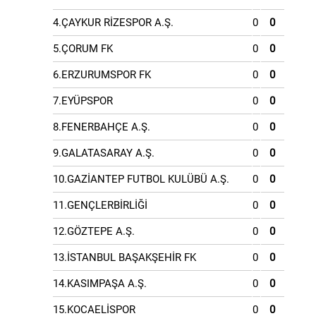
4.ÇAYKUR RİZESPOR A.Ş.
0
0
5.ÇORUM FK
0
0
6.ERZURUMSPOR FK
0
0
7.EYÜPSPOR
0
0
8.FENERBAHÇE A.Ş.
0
0
9.GALATASARAY A.Ş.
0
0
10.GAZİANTEP FUTBOL KULÜBÜ A.Ş.
0
0
11.GENÇLERBİRLİĞİ
0
0
12.GÖZTEPE A.Ş.
0
0
13.İSTANBUL BAŞAKŞEHİR FK
0
0
14.KASIMPAŞA A.Ş.
0
0
15.KOCAELİSPOR
0
0