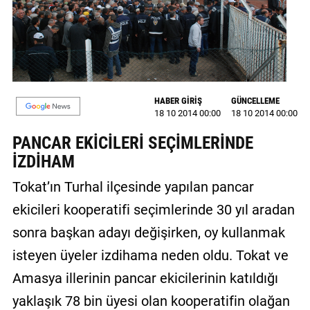
GALERİ
VİDEO
YAZARLAR
HABER GİRİŞ
GÜNCELLEME
BİZE
18 10 2014 00:00
18 10 2014 00:00
ULAŞIN
PANCAR EKİCİLERİ SEÇİMLERİNDE
Künye
İZDİHAM
İletişim
Tokat’ın Turhal ilçesinde yapılan pancar
Gizlilik
ekicileri kooperatifi seçimlerinde 30 yıl aradan
Sözleşmesi
sonra başkan adayı değişirken, oy kullanmak
isteyen üyeler izdihama neden oldu. Tokat ve
Kullanıcı
Sözleşmesi
Amasya illerinin pancar ekicilerinin katıldığı
yaklaşık 78 bin üyesi olan kooperatifin olağan