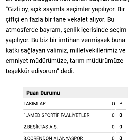
“Gizli oy, açık sayımla seçimler yapılıyor. Bir
çiftçi en fazla bir tane vekalet alıyor. Bu
atmosferde bayram, şenlik içerisinde seçim
yapılıyor. Bu biz bir imtihan vermişsek buna
katkı sağlayan valimiz, milletvekillerimiz ve
emniyet müdürümüze, tarım müdürümüze
teşekkür ediyorum” dedi.
Puan Durumu
TAKIMLAR
O
P
1.AMED SPORTİF FAALİYETLER
0
0
2.BEŞİKTAŞ A.Ş.
0
0
3.CORENDON ALANYASPOR
0
0