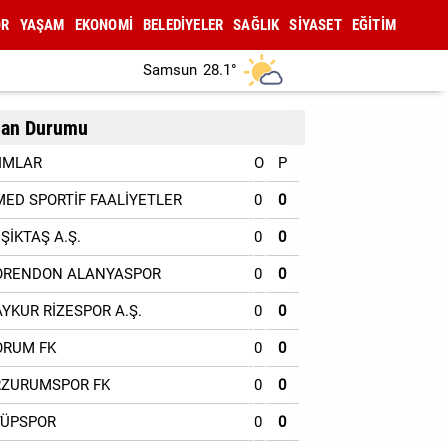
OR
YAŞAM
EKONOMİ
BELEDİYELER
SAĞLIK
SİYASET
EĞİTİM
Samsun
28.1°
an Durumu
IMLAR
O
P
MED SPORTİF FAALİYETLER
0
0
EŞİKTAŞ A.Ş.
0
0
ORENDON ALANYASPOR
0
0
AYKUR RİZESPOR A.Ş.
0
0
ORUM FK
0
0
RZURUMSPOR FK
0
0
YÜPSPOR
0
0