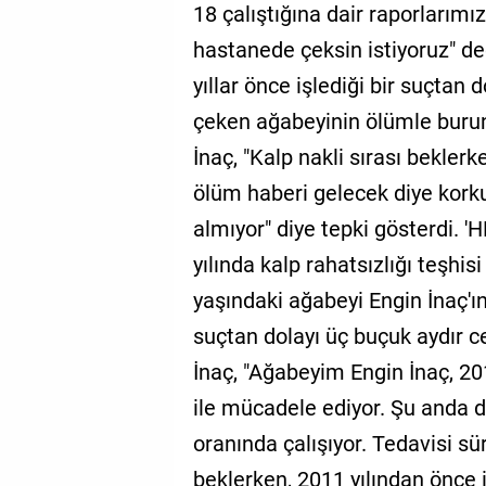
18 çalıştığına dair raporlarımı
GALERİ
hastanede çeksin istiyoruz" de
VİDEO
yıllar önce işlediği bir suçtan
çeken ağabeyinin ölümle burun
YAZARLAR
İnaç, "Kalp nakli sırası bekle
BİZE
ULAŞIN
ölüm haberi gelecek diye kork
almıyor" diye tepki gösterdi.
Künye
yılında kalp rahatsızlığı teşhi
İletişim
yaşındaki ağabeyi Engin İnaç'ın,
Gizlilik
suçtan dolayı üç buçuk aydır c
Sözleşmesi
İnaç, "Ağabeyim Engin İnaç, 201
Kullanıcı
ile mücadele ediyor. Şu anda d
Sözleşmesi
oranında çalışıyor. Tedavisi sür
beklerken, 2011 yılından önce i