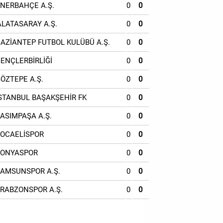
ENERBAHÇE A.Ş.
0
0
ALATASARAY A.Ş.
0
0
GAZİANTEP FUTBOL KULÜBÜ A.Ş.
0
0
GENÇLERBİRLİĞİ
0
0
GÖZTEPE A.Ş.
0
0
İSTANBUL BAŞAKŞEHİR FK
0
0
KASIMPAŞA A.Ş.
0
0
KOCAELİSPOR
0
0
KONYASPOR
0
0
SAMSUNSPOR A.Ş.
0
0
TRABZONSPOR A.Ş.
0
0