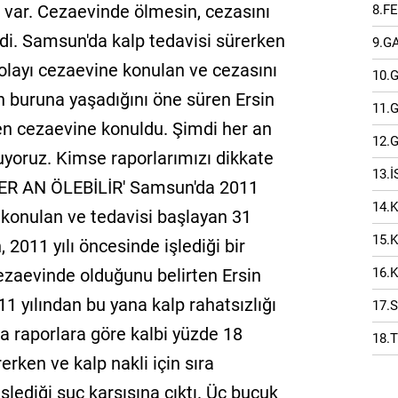
z var. Cezaevinde ölmesin, cezasını
8.F
di. Samsun'da kalp tedavisi sürerken
9.G
 dolayı cezaevine konulan ve cezasını
10.
 buruna yaşadığını öne süren Ersin
11.
rken cezaevine konuldu. Şimdi her an
12.
uyoruz. Kimse raporlarımızı dikkate
13.
 'HER AN ÖLEBİLİR' Samsun'da 2011
14.
si konulan ve tedavisi başlayan 31
15.
 2011 yılı öncesinde işlediği bir
16.
ezaevinde olduğunu belirten Ersin
1 yılından bu yana kalp rahatsızlığı
17.
a raporlara göre kalbi yüzde 18
18.
erken ve kalp nakli için sıra
şlediği suç karşısına çıktı. Üç buçuk