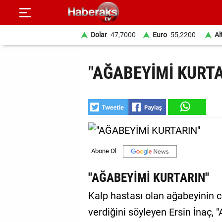
Dolar
47,7000
Euro
55,2200
Al
GÜNDEM
"AĞABEYİMİ KURTA
SPOR
YAŞAM
EKONOMİ
BELEDİYELER
SAĞLIK
"AĞABEYİMİ KURTARIN"
SİYASET
Kalp hastası olan ağabeyinin
verdiğini söyleyen Ersin İnaç, 
EĞİTİM