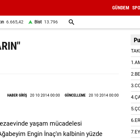
GÜNDEM
SP
tın
6.665,42
Bist
13.796
Pu
RIN"
TAK
1.A
2.B
3.C
HABER GİRİŞ
20 10 2014 00:00
GÜNCELLEME
20 10 2014 00:00
4.Ç
5.Ç
6.E
 cezaevinde yaşam mücadelesi
7.E
"Ağabeyim Engin İnaç'ın kalbinin yüzde