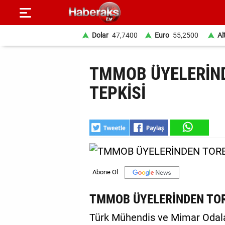
Dolar
47,7400
Euro
55,2500
Al
GÜNDEM
TMMOB ÜYELERİN
SPOR
TEPKİSİ
YAŞAM
EKONOMİ
BELEDİYELER
SAĞLIK
SİYASET
TMMOB ÜYELERİNDEN TOR
EĞİTİM
Türk Mühendis ve Mimar Odala