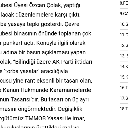
8.F
besi Üyesi Özcan Çolak, yaptığı
9.G
ılacak düzenlemelere karşı çıktı.
a yasaya tepki gösterdi. Çevre
10.
besi binasının önünde toplanan çok
11.
 pankart açtı. Konuyla ilgili olarak
12.
 adına bir basın açıklaması yapan
13.
k, “Bilindiği üzere AK Parti iktidarı
14.
 ‘torba yasalar’ aracılığıyla
15.
su yine rant eksenli bir tasarı olan,
16.
 ve Kanun Hükmünde Kararnamelerde
17.
un Tasarısı’dır. Bu tasarı on üç ayrı
lmasını öngörmektedir. Değişiklik
18.
 örgütümüz TMMOB Yasası ile imar,
uruluşlarının ürettikleri mal ve