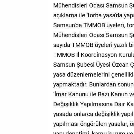
Mühendisleri Odası Samsun Şu
GALERİ
açıklama ile 'torba yasa'da yap
VİDEO
Samsun'da TMMOB üyeleri, torb
YAZARLAR
Mühendisleri Odası Samsun Şu
sayıda TMMOB üyeleri yazılı bir
BİZE
ULAŞIN
TMMOB İl Koordinasyon Kurulu
Samsun Şubesi Üyesi Özcan Çola
Künye
yasa düzenlemelerini genellikle
İletişim
yapmaktadır. Bunlardan sonuncu
Gizlilik
‘İmar Kanunu ile Bazı Kanun
Sözleşmesi
Değişiklik Yapılmasına Dair Kan
Kullanıcı
yasada onlarca değişiklik yapı
Sözleşmesi
yapılması öngörülen yasalar,
yapı denetimi, kamu kurum ve k