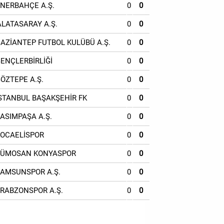
ENERBAHÇE A.Ş.
0
0
ALATASARAY A.Ş.
0
0
GAZİANTEP FUTBOL KULÜBÜ A.Ş.
0
0
GENÇLERBİRLİĞİ
0
0
GÖZTEPE A.Ş.
0
0
İSTANBUL BAŞAKŞEHİR FK
0
0
KASIMPAŞA A.Ş.
0
0
KOCAELİSPOR
0
0
TÜMOSAN KONYASPOR
0
0
SAMSUNSPOR A.Ş.
0
0
TRABZONSPOR A.Ş.
0
0