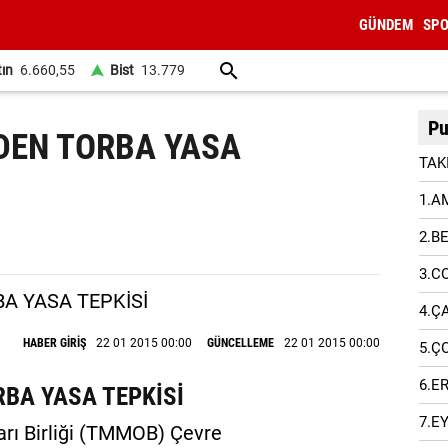
GÜNDEM
SP
tın
6.660,55
Bist
13.779
Pu
DEN TORBA YASA
TAK
1.A
2.B
3.C
4.Ç
HABER GİRİŞ
22 01 2015 00:00
GÜNCELLEME
22 01 2015 00:00
5.Ç
6.E
BA YASA TEPKİSİ
7.E
rı Birliği (TMMOB) Çevre