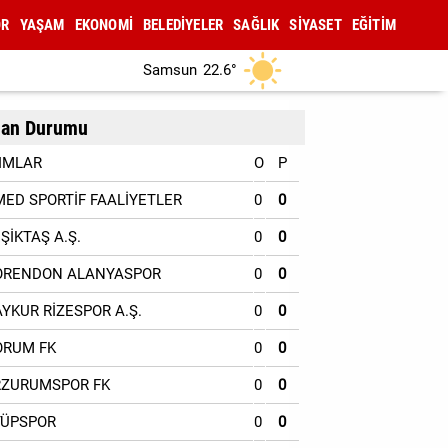
OR
YAŞAM
EKONOMİ
BELEDİYELER
SAĞLIK
SİYASET
EĞİTİM
Samsun
22.6°
an Durumu
IMLAR
O
P
MED SPORTİF FAALİYETLER
0
0
EŞİKTAŞ A.Ş.
0
0
ORENDON ALANYASPOR
0
0
AYKUR RİZESPOR A.Ş.
0
0
ORUM FK
0
0
RZURUMSPOR FK
0
0
YÜPSPOR
0
0