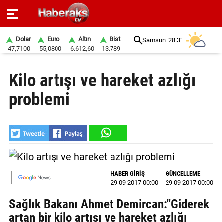
Dolar
Euro
Altın
Bist
Samsun
28.3°
47,7100
55,0800
6.612,60
13.789
GÜNDEM
Kilo artışı ve hareket azlığı
SPOR
problemi
YAŞAM
EKONOMİ
BELEDİYELER
SAĞLIK
HABER GİRİŞ
GÜNCELLEME
29 09 2017 00:00
29 09 2017 00:00
SİYASET
Sağlık Bakanı Ahmet Demircan:"Giderek
EĞİTİM
artan bir kilo artışı ve hareket azlığı