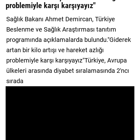
problemiyle karşı karşıyayız"
GALERİ
Sağlık Bakanı Ahmet Demircan, Türkiye
VİDEO
Beslenme ve Sağlık Araştırması tanıtım
YAZARLAR
programında açıklamalarda bulundu."Giderek
BİZE
artan bir kilo artışı ve hareket azlığı
ULAŞIN
problemiyle karşı karşıyayız"Türkiye, Avrupa
Künye
ülkeleri arasında diyabet sıralamasında 2'ncı
sırada
İletişim
Gizlilik
Sözleşmesi
Kullanıcı
Sözleşmesi