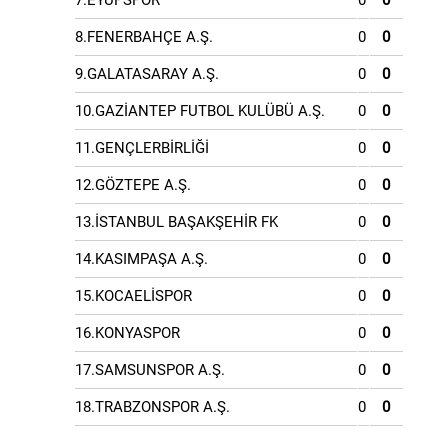
7.EYÜPSPOR
0
0
8.FENERBAHÇE A.Ş.
0
0
9.GALATASARAY A.Ş.
0
0
10.GAZİANTEP FUTBOL KULÜBÜ A.Ş.
0
0
11.GENÇLERBİRLİĞİ
0
0
12.GÖZTEPE A.Ş.
0
0
13.İSTANBUL BAŞAKŞEHİR FK
0
0
14.KASIMPAŞA A.Ş.
0
0
15.KOCAELİSPOR
0
0
16.KONYASPOR
0
0
17.SAMSUNSPOR A.Ş.
0
0
18.TRABZONSPOR A.Ş.
0
0