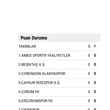
Puan Durumu
TAKIMLAR
O
P
1.AMED SPORTİF FAALİYETLER
0
0
2.BEŞİKTAŞ A.Ş.
0
0
3.CORENDON ALANYASPOR
0
0
4.ÇAYKUR RİZESPOR A.Ş.
0
0
5.ÇORUM FK
0
0
6.ERZURUMSPOR FK
0
0