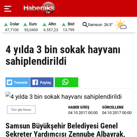
Dolar
Euro
Altın
Bist
Samsun
26.5°
47,7100
55,0400
6.557,23
13.799
GÜNDEM
4 yılda 3 bin sokak hayvanı
SPOR
sahiplendirildi
YAŞAM
EKONOMİ
BELEDİYELER
SAĞLIK
HABER GİRİŞ
GÜNCELLEME
04 10 2017 00:00
04 10 2017 00:00
SİYASET
Samsun Büyükşehir Belediyesi Genel
EĞİTİM
Sekreter Yardımcısı Zennube Albayrak,