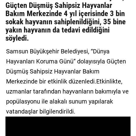
Güçten Düşmüş Sahipsiz Hayvanlar
GALERİ
Bakım Merkezinde 4 yıl içerisinde 3 bin
sokak hayvanın sahiplenildiğini, 35 bine
VİDEO
yakın hayvanın da tedavi edildiğini
YAZARLAR
söyledi.
BİZE
Samsun Büyükşehir Belediyesi, “Dünya
ULAŞIN
Hayvanları Koruma Günü” dolayısıyla Güçten
Künye
Düşmüş Sahipsiz Hayvanlar Bakım
İletişim
Merkezinde bir etkinlik düzenledi.Etkinlikte,
uzmanlar tarafından hayvanların bakımıyla ve
Gizlilik
Sözleşmesi
popülasyonu ile alakalı sunum yapılarak
vatandaşlar bilgilendirildi.
Kullanıcı
Sözleşmesi