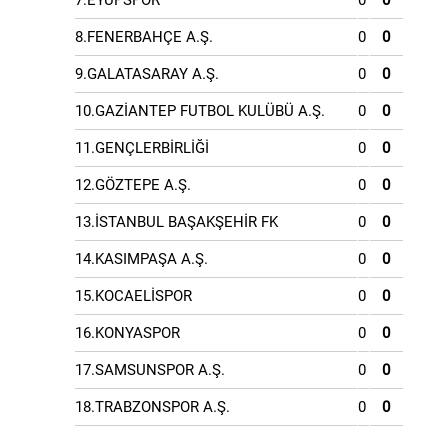
7.EYÜPSPOR
0
0
8.FENERBAHÇE A.Ş.
0
0
9.GALATASARAY A.Ş.
0
0
10.GAZİANTEP FUTBOL KULÜBÜ A.Ş.
0
0
11.GENÇLERBİRLİĞİ
0
0
12.GÖZTEPE A.Ş.
0
0
13.İSTANBUL BAŞAKŞEHİR FK
0
0
14.KASIMPAŞA A.Ş.
0
0
15.KOCAELİSPOR
0
0
16.KONYASPOR
0
0
17.SAMSUNSPOR A.Ş.
0
0
18.TRABZONSPOR A.Ş.
0
0