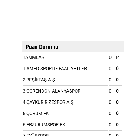
Puan Durumu
TAKIMLAR
O
P
1.AMED SPORTİF FAALİYETLER
0
0
2.BEŞİKTAŞ A.Ş.
0
0
3.CORENDON ALANYASPOR
0
0
4.ÇAYKUR RİZESPOR A.Ş.
0
0
5.ÇORUM FK
0
0
6.ERZURUMSPOR FK
0
0