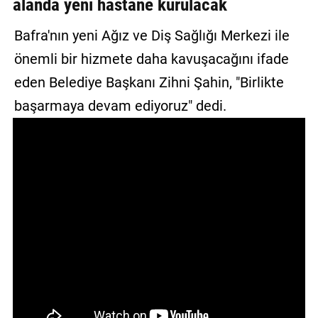
alanda yeni hastane kurulacak
GALERİ
Bafra'nın yeni Ağız ve Diş Sağlığı Merkezi ile
VİDEO
önemli bir hizmete daha kavuşacağını ifade
YAZARLAR
eden Belediye Başkanı Zihni Şahin, "Birlikte
başarmaya devam ediyoruz" dedi.
BİZE
ULAŞIN
Künye
İletişim
Gizlilik
Sözleşmesi
Kullanıcı
Sözleşmesi