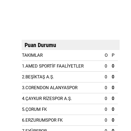
Puan Durumu
TAKIMLAR
O
P
1.AMED SPORTİF FAALİYETLER
0
0
2.BEŞİKTAŞ A.Ş.
0
0
3.CORENDON ALANYASPOR
0
0
4.ÇAYKUR RİZESPOR A.Ş.
0
0
5.ÇORUM FK
0
0
6.ERZURUMSPOR FK
0
0