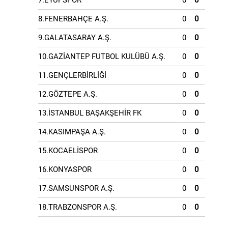
7.EYÜPSPOR
0
0
8.FENERBAHÇE A.Ş.
0
0
9.GALATASARAY A.Ş.
0
0
10.GAZİANTEP FUTBOL KULÜBÜ A.Ş.
0
0
11.GENÇLERBİRLİĞİ
0
0
12.GÖZTEPE A.Ş.
0
0
13.İSTANBUL BAŞAKŞEHİR FK
0
0
14.KASIMPAŞA A.Ş.
0
0
15.KOCAELİSPOR
0
0
16.KONYASPOR
0
0
17.SAMSUNSPOR A.Ş.
0
0
18.TRABZONSPOR A.Ş.
0
0