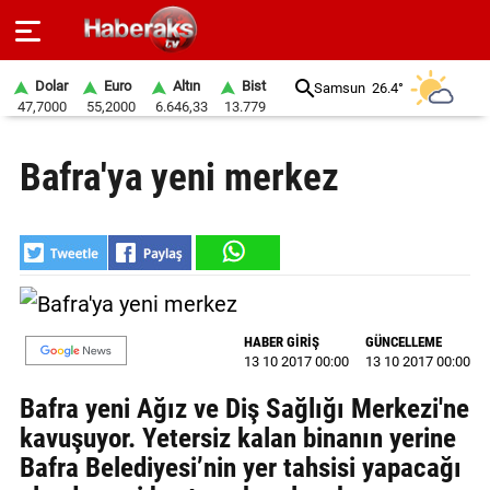
Dolar
Euro
Altın
Bist
Samsun
26.4°
47,7000
55,2000
6.646,33
13.779
GÜNDEM
Bafra'ya yeni merkez
SPOR
YAŞAM
EKONOMİ
BELEDİYELER
HABER GİRİŞ
GÜNCELLEME
13 10 2017 00:00
13 10 2017 00:00
SAĞLIK
Bafra yeni Ağız ve Diş Sağlığı Merkezi'ne
SİYASET
kavuşuyor. Yetersiz kalan binanın yerine
Bafra Belediyesi’nin yer tahsisi yapacağı
EĞİTİM