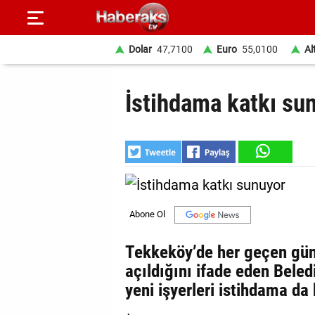
Dolar
47,7100
Euro
55,0100
Al
GÜNDEM
İstihdama katkı su
SPOR
YAŞAM
EKONOMİ
BELEDİYELER
SAĞLIK
Tekkeköy’de her geçen gün f
açıldığını ifade eden Bele
SİYASET
yeni işyerleri istihdama da
EĞİTİM