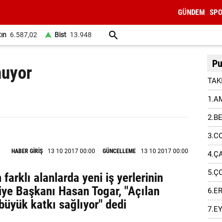
GÜNDEM
SP
tın
6.587,02
Bist
13.948
Pu
nuyor
TAK
1.A
2.B
3.C
HABER GİRİŞ
13 10 2017 00:00
GÜNCELLEME
13 10 2017 00:00
4.Ç
5.Ç
arklı alanlarda yeni iş yerlerinin
diye Başkanı Hasan Togar, "Açılan
6.E
 büyük katkı sağlıyor" dedi
7.E