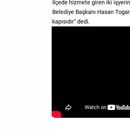
İlçede hizmete giren iki işyeri
GALERİ
Belediye Başkanı Hasan Togar, 
VİDEO
kapısıdır" dedi.
YAZARLAR
BİZE
ULAŞIN
Künye
İletişim
Gizlilik
Sözleşmesi
Kullanıcı
Sözleşmesi