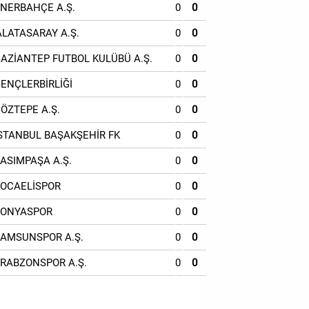
ENERBAHÇE A.Ş.
0
0
ALATASARAY A.Ş.
0
0
GAZİANTEP FUTBOL KULÜBÜ A.Ş.
0
0
GENÇLERBİRLİĞİ
0
0
GÖZTEPE A.Ş.
0
0
İSTANBUL BAŞAKŞEHİR FK
0
0
KASIMPAŞA A.Ş.
0
0
KOCAELİSPOR
0
0
KONYASPOR
0
0
SAMSUNSPOR A.Ş.
0
0
TRABZONSPOR A.Ş.
0
0