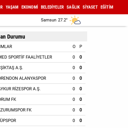
OR
YAŞAM
EKONOMİ
BELEDİYELER
SAĞLIK
SİYASET
EĞİTİM
Samsun
27.2°
an Durumu
IMLAR
O
P
MED SPORTİF FAALİYETLER
0
0
EŞİKTAŞ A.Ş.
0
0
ORENDON ALANYASPOR
0
0
AYKUR RİZESPOR A.Ş.
0
0
ORUM FK
0
0
RZURUMSPOR FK
0
0
YÜPSPOR
0
0