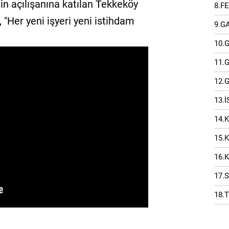
nin açılışanına katılan Tekkeköy
8.F
"Her yeni işyeri yeni istihdam
9.G
10.
11.
12.
13.
14.
15.
16.
17.
18.