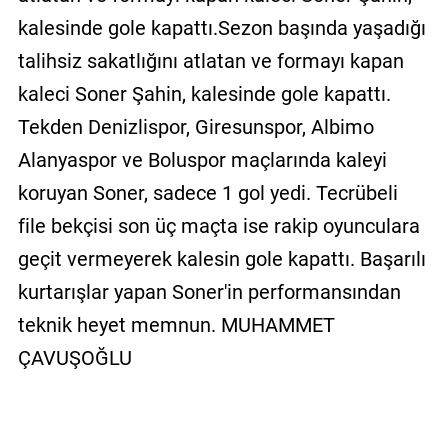
GALERİ
kalesinde gole kapattı.Sezon başında yaşadığı
talihsiz sakatlığını atlatan ve formayı kapan
VİDEO
kaleci Soner Şahin, kalesinde gole kapattı.
YAZARLAR
Tekden Denizlispor, Giresunspor, Albimo
BİZE
Alanyaspor ve Boluspor maçlarında kaleyi
ULAŞIN
koruyan Soner, sadece 1 gol yedi. Tecrübeli
Künye
file bekçisi son üç maçta ise rakip oyunculara
geçit vermeyerek kalesin gole kapattı. Başarılı
İletişim
kurtarışlar yapan Soner'in performansından
Gizlilik
teknik heyet memnun. MUHAMMET
Sözleşmesi
ÇAVUŞOĞLU
Kullanıcı
Sözleşmesi