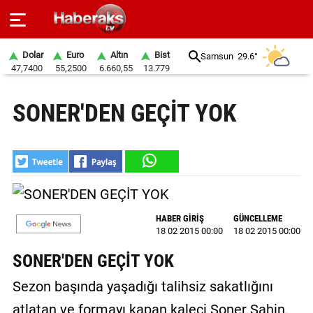
Dolar
Euro
Altın
Bist
Samsun
29.6°
47,7400
55,2500
6.660,55
13.779
GÜNDEM
SONER'DEN GEÇİT YOK
SPOR
YAŞAM
EKONOMİ
BELEDİYELER
HABER GİRİŞ
GÜNCELLEME
18 02 2015 00:00
18 02 2015 00:00
SAĞLIK
SONER'DEN GEÇİT YOK
SİYASET
Sezon başında yaşadığı talihsiz sakatlığını
EĞİTİM
atlatan ve formayı kapan kaleci Soner Şahin,