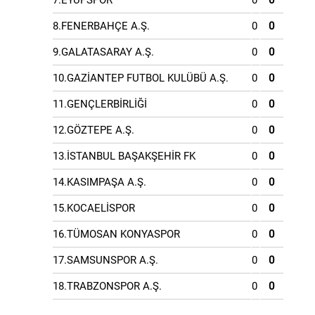
7.EYÜPSPOR
0
0
8.FENERBAHÇE A.Ş.
0
0
9.GALATASARAY A.Ş.
0
0
10.GAZİANTEP FUTBOL KULÜBÜ A.Ş.
0
0
11.GENÇLERBİRLİĞİ
0
0
12.GÖZTEPE A.Ş.
0
0
13.İSTANBUL BAŞAKŞEHİR FK
0
0
14.KASIMPAŞA A.Ş.
0
0
15.KOCAELİSPOR
0
0
16.TÜMOSAN KONYASPOR
0
0
17.SAMSUNSPOR A.Ş.
0
0
18.TRABZONSPOR A.Ş.
0
0