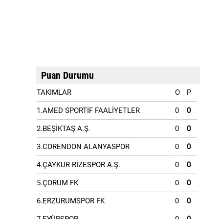
Puan Durumu
TAKIMLAR
O
P
1.AMED SPORTİF FAALİYETLER
0
0
2.BEŞİKTAŞ A.Ş.
0
0
3.CORENDON ALANYASPOR
0
0
4.ÇAYKUR RİZESPOR A.Ş.
0
0
5.ÇORUM FK
0
0
6.ERZURUMSPOR FK
0
0