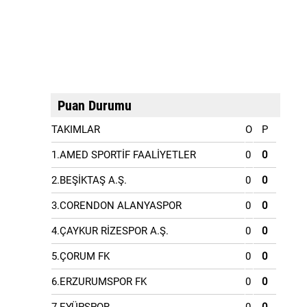
Puan Durumu
TAKIMLAR
O
P
1.AMED SPORTİF FAALİYETLER
0
0
2.BEŞİKTAŞ A.Ş.
0
0
3.CORENDON ALANYASPOR
0
0
4.ÇAYKUR RİZESPOR A.Ş.
0
0
5.ÇORUM FK
0
0
6.ERZURUMSPOR FK
0
0