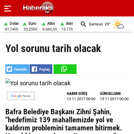
Dolar
Euro
Altın
Bist
Samsun
29°
47,7400
55,2500
6.660,55
13.779
GÜNDEM
Yol sorunu tarih olacak
SPOR
YAŞAM
EKONOMİ
BELEDİYELER
HABER GİRİŞ
GÜNCELLEME
13 11 2017 00:00
13 11 2017 00:00
SAĞLIK
Bafra Belediye Başkanı Zihni Şahin,
SİYASET
"hedefimiz 139 mahallemizde yol ve
kaldırım problemini tamamen bitirmek.
EĞİTİM