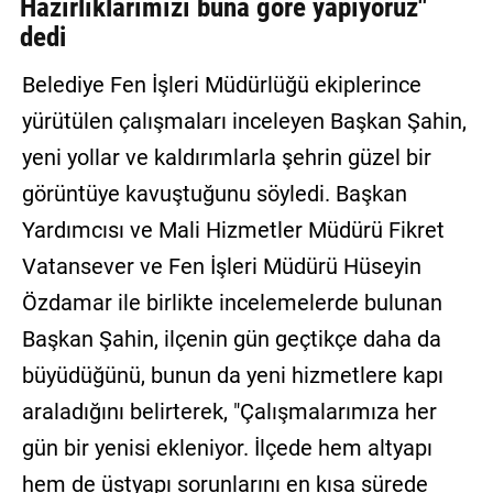
Hazırlıklarımızı buna göre yapıyoruz"
GALERİ
dedi
VİDEO
Belediye Fen İşleri Müdürlüğü ekiplerince
yürütülen çalışmaları inceleyen Başkan Şahin,
YAZARLAR
yeni yollar ve kaldırımlarla şehrin güzel bir
BİZE
görüntüye kavuştuğunu söyledi. Başkan
ULAŞIN
Yardımcısı ve Mali Hizmetler Müdürü Fikret
Künye
Vatansever ve Fen İşleri Müdürü Hüseyin
İletişim
Özdamar ile birlikte incelemelerde bulunan
Gizlilik
Başkan Şahin, ilçenin gün geçtikçe daha da
Sözleşmesi
büyüdüğünü, bunun da yeni hizmetlere kapı
Kullanıcı
araladığını belirterek, "Çalışmalarımıza her
Sözleşmesi
gün bir yenisi ekleniyor. İlçede hem altyapı
hem de üstyapı sorunlarını en kısa sürede