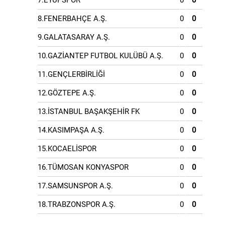
7.EYÜPSPOR
0
0
8.FENERBAHÇE A.Ş.
0
0
9.GALATASARAY A.Ş.
0
0
10.GAZİANTEP FUTBOL KULÜBÜ A.Ş.
0
0
11.GENÇLERBİRLİĞİ
0
0
12.GÖZTEPE A.Ş.
0
0
13.İSTANBUL BAŞAKŞEHİR FK
0
0
14.KASIMPAŞA A.Ş.
0
0
15.KOCAELİSPOR
0
0
16.TÜMOSAN KONYASPOR
0
0
17.SAMSUNSPOR A.Ş.
0
0
18.TRABZONSPOR A.Ş.
0
0