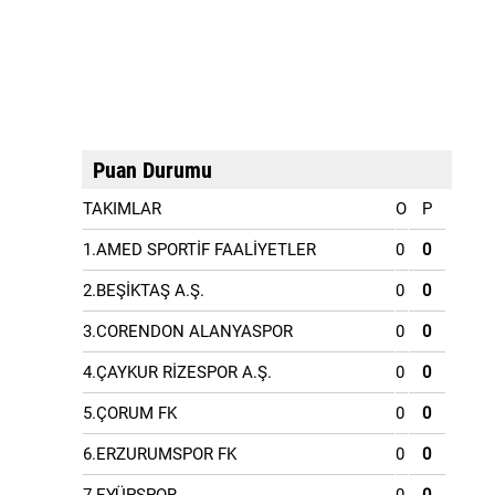
Puan Durumu
TAKIMLAR
O
P
1.AMED SPORTİF FAALİYETLER
0
0
2.BEŞİKTAŞ A.Ş.
0
0
3.CORENDON ALANYASPOR
0
0
4.ÇAYKUR RİZESPOR A.Ş.
0
0
5.ÇORUM FK
0
0
6.ERZURUMSPOR FK
0
0