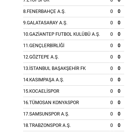
7.EYÜPSPOR
0
0
8.FENERBAHÇE A.Ş.
0
0
9.GALATASARAY A.Ş.
0
0
10.GAZİANTEP FUTBOL KULÜBÜ A.Ş.
0
0
11.GENÇLERBİRLİĞİ
0
0
12.GÖZTEPE A.Ş.
0
0
13.İSTANBUL BAŞAKŞEHİR FK
0
0
14.KASIMPAŞA A.Ş.
0
0
15.KOCAELİSPOR
0
0
16.TÜMOSAN KONYASPOR
0
0
17.SAMSUNSPOR A.Ş.
0
0
18.TRABZONSPOR A.Ş.
0
0