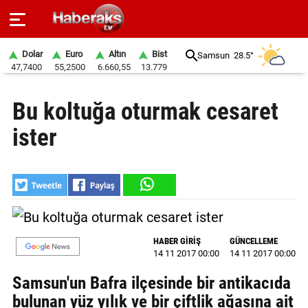
Dolar
Euro
Altın
Bist
Samsun
28.5°
47,7400
55,2500
6.660,55
13.779
GÜNDEM
Bu koltuğa oturmak cesaret
SPOR
ister
YAŞAM
EKONOMİ
BELEDİYELER
SAĞLIK
HABER GİRİŞ
GÜNCELLEME
14 11 2017 00:00
14 11 2017 00:00
SİYASET
Samsun'un Bafra ilçesinde bir antikacıda
EĞİTİM
bulunan yüz yılık ve bir çiftlik ağasına ait