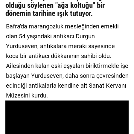
olduğu söylenen "ağa koltuğu" bir
GALERİ
dönemin tarihine ışık tutuyor.
VİDEO
Bafra'da marangozluk mesleğinden emekli
YAZARLAR
olan 54 yaşındaki antikacı Durgun
Yurduseven, antikalara merakı sayesinde
BİZE
ULAŞIN
koca bir antikacı dükkanının sahibi oldu.
Künye
Ailesinden kalan eski eşyaları biriktirmekle işe
başlayan Yurduseven, daha sonra çevresinden
İletişim
edindiği antikalarla kendine ait Sanat Kervanı
Gizlilik
Müzesini kurdu.
Sözleşmesi
Kullanıcı
Sözleşmesi