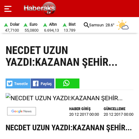
Dolar
Euro
Altın
Bist
Samsun
28.6°
47,7100
55,0800
6.694,13
13.789
GÜNDEM
NECDET UZUN
SPOR
YAZDI:KAZANAN ŞEHİR...
YAŞAM
EKONOMİ
BELEDİYELER
SAĞLIK
HABER GİRİŞ
GÜNCELLEME
20 12 2017 00:00
20 12 2017 00:00
SİYASET
NECDET UZUN YAZDI:KAZANAN ŞEHİR...
EĞİTİM