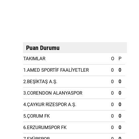
Puan Durumu
TAKIMLAR
O
P
1.AMED SPORTİF FAALİYETLER
0
0
2.BEŞİKTAŞ A.Ş.
0
0
3.CORENDON ALANYASPOR
0
0
4.ÇAYKUR RİZESPOR A.Ş.
0
0
5.ÇORUM FK
0
0
6.ERZURUMSPOR FK
0
0