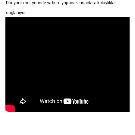
Dünyanın her yerinde yatırım yapacak insanlara kolaylıklar 
GALERİ
sağlanıyor...
VİDEO
YAZARLAR
BİZE
ULAŞIN
Künye
İletişim
Gizlilik
Sözleşmesi
Kullanıcı
Sözleşmesi