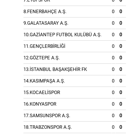
7.EYÜPSPOR
0
0
8.FENERBAHÇE A.Ş.
0
0
9.GALATASARAY A.Ş.
0
0
10.GAZİANTEP FUTBOL KULÜBÜ A.Ş.
0
0
11.GENÇLERBİRLİĞİ
0
0
12.GÖZTEPE A.Ş.
0
0
13.İSTANBUL BAŞAKŞEHİR FK
0
0
14.KASIMPAŞA A.Ş.
0
0
15.KOCAELİSPOR
0
0
16.KONYASPOR
0
0
17.SAMSUNSPOR A.Ş.
0
0
18.TRABZONSPOR A.Ş.
0
0