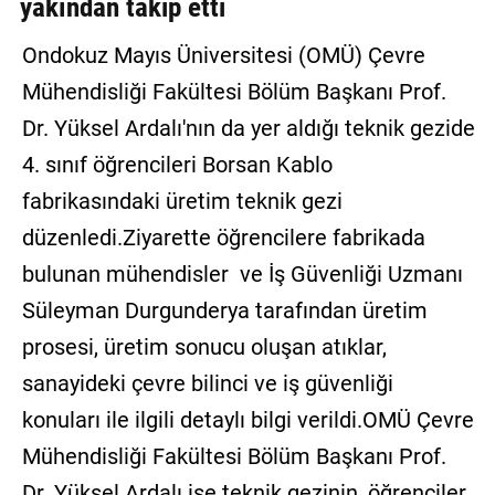
yakından takip etti
GALERİ
Ondokuz Mayıs Üniversitesi (OMÜ) Çevre
VİDEO
Mühendisliği Fakültesi Bölüm Başkanı Prof.
YAZARLAR
Dr. Yüksel Ardalı'nın da yer aldığı teknik gezide
4. sınıf öğrencileri Borsan Kablo
BİZE
ULAŞIN
fabrikasındaki üretim teknik gezi
düzenledi.Ziyarette öğrencilere fabrikada
Künye
bulunan mühendisler ve İş Güvenliği Uzmanı
İletişim
Süleyman Durgunderya tarafından üretim
Gizlilik
prosesi, üretim sonucu oluşan atıklar,
Sözleşmesi
sanayideki çevre bilinci ve iş güvenliği
Kullanıcı
konuları ile ilgili detaylı bilgi verildi.OMÜ Çevre
Sözleşmesi
Mühendisliği Fakültesi Bölüm Başkanı Prof.
Dr. Yüksel Ardalı ise teknik gezinin, öğrenciler