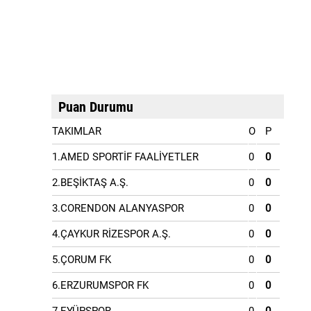
Puan Durumu
TAKIMLAR
O
P
1.AMED SPORTİF FAALİYETLER
0
0
2.BEŞİKTAŞ A.Ş.
0
0
3.CORENDON ALANYASPOR
0
0
4.ÇAYKUR RİZESPOR A.Ş.
0
0
5.ÇORUM FK
0
0
6.ERZURUMSPOR FK
0
0