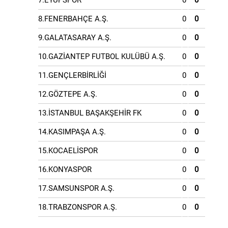
7.EYÜPSPOR
0
0
8.FENERBAHÇE A.Ş.
0
0
9.GALATASARAY A.Ş.
0
0
10.GAZİANTEP FUTBOL KULÜBÜ A.Ş.
0
0
11.GENÇLERBİRLİĞİ
0
0
12.GÖZTEPE A.Ş.
0
0
13.İSTANBUL BAŞAKŞEHİR FK
0
0
14.KASIMPAŞA A.Ş.
0
0
15.KOCAELİSPOR
0
0
16.KONYASPOR
0
0
17.SAMSUNSPOR A.Ş.
0
0
18.TRABZONSPOR A.Ş.
0
0