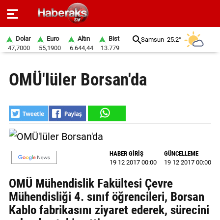
Dolar
Euro
Altın
Bist
Samsun
25.2°
47,7000
55,1900
6.644,44
13.779
GÜNDEM
OMÜ'lüler Borsan'da
SPOR
YAŞAM
EKONOMİ
BELEDİYELER
HABER GİRİŞ
GÜNCELLEME
19 12 2017 00:00
19 12 2017 00:00
SAĞLIK
OMÜ Mühendislik Fakültesi Çevre
SİYASET
Mühendisliği 4. sınıf öğrencileri, Borsan
Kablo fabrikasını ziyaret ederek, sürecini
EĞİTİM