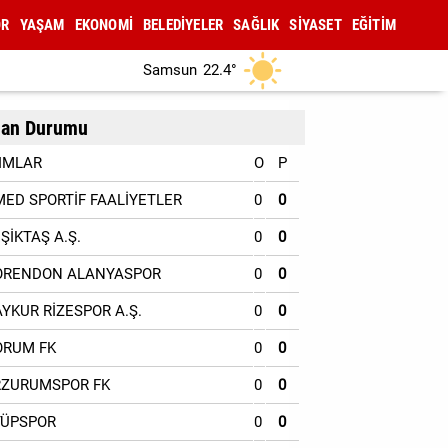
OR
YAŞAM
EKONOMİ
BELEDİYELER
SAĞLIK
SİYASET
EĞİTİM
Samsun
22.4°
an Durumu
IMLAR
O
P
MED SPORTİF FAALİYETLER
0
0
EŞİKTAŞ A.Ş.
0
0
ORENDON ALANYASPOR
0
0
AYKUR RİZESPOR A.Ş.
0
0
ORUM FK
0
0
RZURUMSPOR FK
0
0
YÜPSPOR
0
0