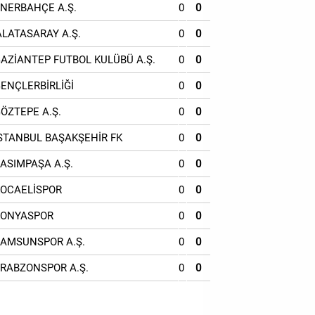
ENERBAHÇE A.Ş.
0
0
ALATASARAY A.Ş.
0
0
GAZİANTEP FUTBOL KULÜBÜ A.Ş.
0
0
GENÇLERBİRLİĞİ
0
0
GÖZTEPE A.Ş.
0
0
İSTANBUL BAŞAKŞEHİR FK
0
0
KASIMPAŞA A.Ş.
0
0
KOCAELİSPOR
0
0
KONYASPOR
0
0
SAMSUNSPOR A.Ş.
0
0
TRABZONSPOR A.Ş.
0
0