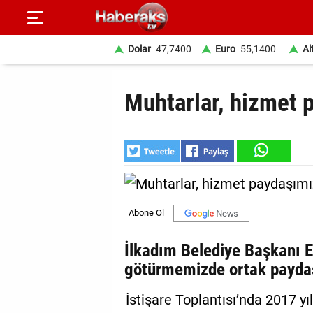
Dolar
47,7400
Euro
55,1400
Al
GÜNDEM
Muhtarlar, hizmet 
SPOR
YAŞAM
EKONOMİ
BELEDİYELER
SAĞLIK
İlkadım Belediye Başkanı 
götürmemizde ortak paydaş
SİYASET
İstişare Toplantısı’nda 2017 yıl
EĞİTİM