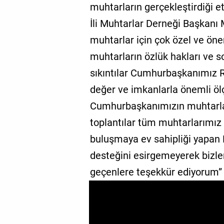
muhtarların gerçekleştirdiği e
GALERİ
İli Muhtarlar Derneği Başkanı 
VİDEO
muhtarlar için çok özel ve öneml
muhtarların özlük hakları ve so
YAZARLAR
sıkıntılar Cumhurbaşkanımız R
BİZE
ULAŞIN
değer ve imkanlarla önemli ö
Cumhurbaşkanımızın muhtarla
Künye
toplantılar tüm muhtarlarımız i
İletişim
buluşmaya ev sahipliği yapan
Gizlilik
desteğini esirgemeyerek bizler
Sözleşmesi
geçenlere teşekkür ediyorum” 
Kullanıcı
Sözleşmesi