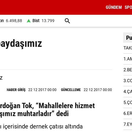
GÜNDEM
SP
tın
6.498,88
Bist
13.799
Pu
paydaşımız
TAK
1.A
2.B
3.C
HABER GİRİŞ
22 12 2017 00:00
GÜNCELLEME
22 12 2017 00:00
4.Ç
5.Ç
Erdoğan Tok, “Mahallelere hizmet
ımız muhtarladır” dedi
6.E
7.E
ı içerisinde dernek çatısı altında