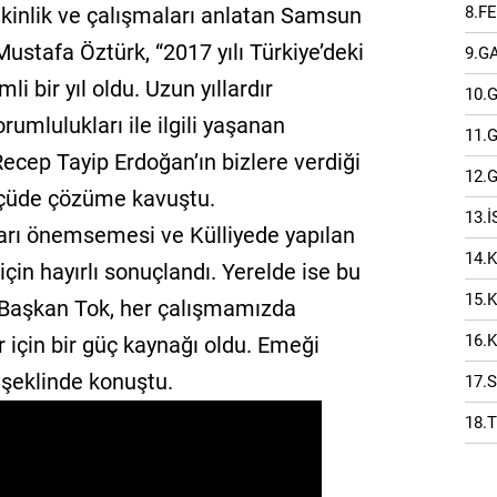
8.F
tkinlik ve çalışmaları anlatan Samsun
Mustafa Öztürk, “2017 yılı Türkiye’deki
9.G
i bir yıl oldu. Uzun yıllardır
10.
rumlulukları ile ilgili yaşanan
11.
ecep Tayip Erdoğan’ın bizlere verdiği
12.
lçüde çözüme kavuştu.
13.
rı önemsemesi ve Külliyede yapılan
14.
çin hayırlı sonuçlandı. Yerelde ise bu
15.
 Başkan Tok, her çalışmamızda
16.
 için bir güç kaynağı oldu. Emeği
şeklinde konuştu.
17.
18.