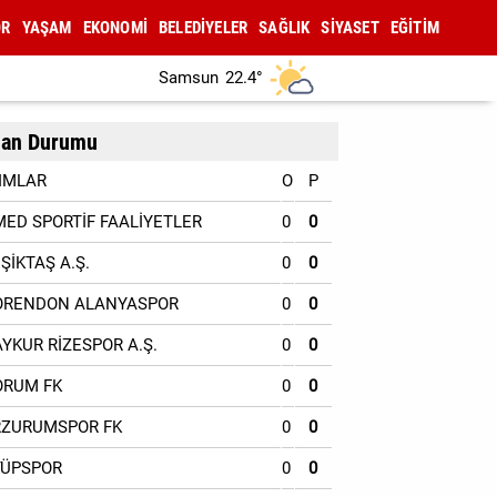
OR
YAŞAM
EKONOMİ
BELEDİYELER
SAĞLIK
SİYASET
EĞİTİM
Samsun
22.4°
an Durumu
IMLAR
O
P
MED SPORTİF FAALİYETLER
0
0
EŞİKTAŞ A.Ş.
0
0
ORENDON ALANYASPOR
0
0
AYKUR RİZESPOR A.Ş.
0
0
ORUM FK
0
0
RZURUMSPOR FK
0
0
YÜPSPOR
0
0