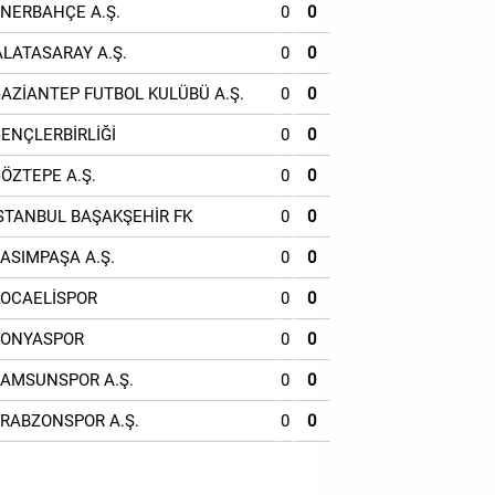
ENERBAHÇE A.Ş.
0
0
ALATASARAY A.Ş.
0
0
GAZİANTEP FUTBOL KULÜBÜ A.Ş.
0
0
GENÇLERBİRLİĞİ
0
0
GÖZTEPE A.Ş.
0
0
İSTANBUL BAŞAKŞEHİR FK
0
0
KASIMPAŞA A.Ş.
0
0
KOCAELİSPOR
0
0
KONYASPOR
0
0
SAMSUNSPOR A.Ş.
0
0
TRABZONSPOR A.Ş.
0
0