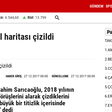
GÜNDEM
SP
tın
6.544,60
Bist
13.799
Pu
 haritası çizildi
TAK
1.A
2.B
3.C
HABER GİRİŞ
27 12 2017 00:00
GÜNCELLEME
27 12 2017 00:00
4.Ç
5.Ç
ahim Sarıcaoğlu, 2018 yılının
örüşlerini alarak çizdiklerini
6.E
büyük bir titizlik içerisinde
7.E
 dedi