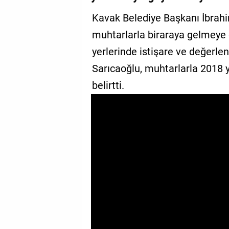
GALERİ
Kavak Belediye Başkanı İbrahi
muhtarlarla biraraya gelmeye d
VİDEO
yerlerinde istişare ve değerle
YAZARLAR
Sarıcaoğlu, muhtarlarla 2018 yıl
BİZE
belirtti.
ULAŞIN
Künye
İletişim
Gizlilik
Sözleşmesi
Kullanıcı
Sözleşmesi