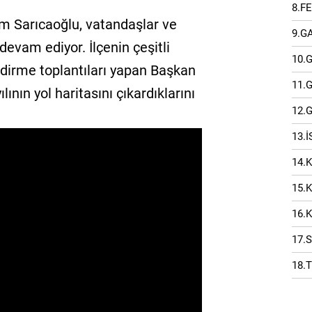
8.F
m Sarıcaoğlu, vatandaşlar ve
9.G
evam ediyor. İlçenin çeşitli
10.
ndirme toplantıları yapan Başkan
11.
ının yol haritasını çıkardıklarını
12.
13.
14.
15.
16.
17.
18.