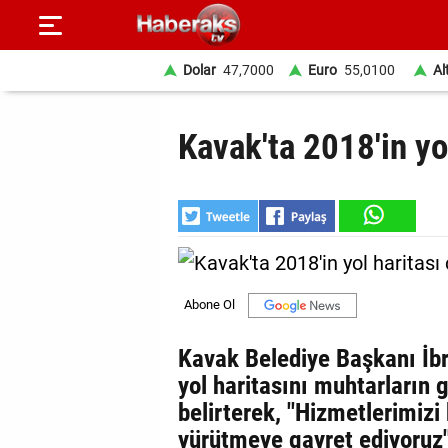
Dolar
47,7000
Euro
55,0100
Al
GÜNDEM
Kavak'ta 2018'in yol
SPOR
YAŞAM
EKONOMİ
BELEDİYELER
SAĞLIK
Kavak Belediye Başkanı İbr
yol haritasını muhtarların g
SİYASET
belirterek, "Hizmetlerimizi 
EĞİTİM
yürütmeye gayret ediyoruz"