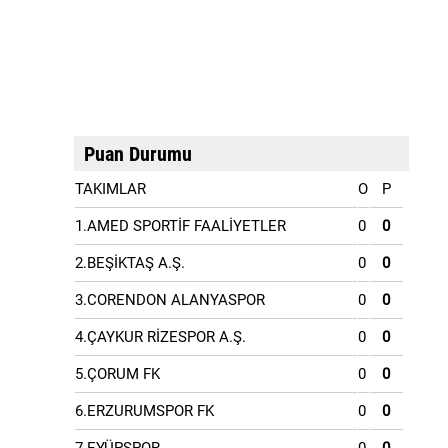
Puan Durumu
TAKIMLAR
O
P
1.AMED SPORTİF FAALİYETLER
0
0
2.BEŞİKTAŞ A.Ş.
0
0
3.CORENDON ALANYASPOR
0
0
4.ÇAYKUR RİZESPOR A.Ş.
0
0
5.ÇORUM FK
0
0
6.ERZURUMSPOR FK
0
0