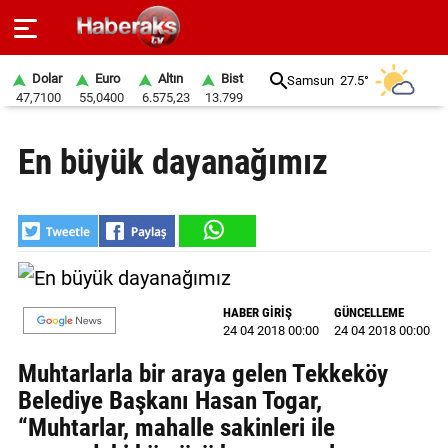
Dolar
Euro
Altın
Bist
Samsun
27.5°
47,7100
55,0400
6.575,23
13.799
GÜNDEM
En büyük dayanağımız
SPOR
YAŞAM
EKONOMİ
BELEDİYELER
HABER GİRİŞ
GÜNCELLEME
24 04 2018 00:00
24 04 2018 00:00
SAĞLIK
Muhtarlarla bir araya gelen Tekkeköy
SİYASET
Belediye Başkanı Hasan Togar,
“Muhtarlar, mahalle sakinleri ile
EĞİTİM