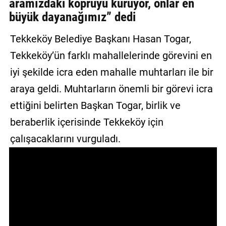
aramızdaki köprüyü kuruyor, onlar en
GALERİ
büyük dayanağımız” dedi
VİDEO
Tekkeköy Belediye Başkanı Hasan Togar,
Tekkeköy’ün farklı mahallelerinde görevini en
YAZARLAR
iyi şekilde icra eden mahalle muhtarları ile bir
BİZE
araya geldi. Muhtarların önemli bir görevi icra
ULAŞIN
ettiğini belirten Başkan Togar, birlik ve
Künye
beraberlik içerisinde Tekkeköy için
İletişim
çalışacaklarını vurguladı.
Gizlilik
Sözleşmesi
Kullanıcı
Sözleşmesi