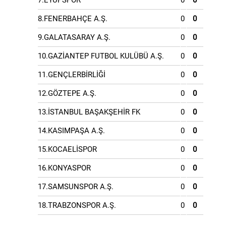
7.EYÜPSPOR
0
0
8.FENERBAHÇE A.Ş.
0
0
9.GALATASARAY A.Ş.
0
0
10.GAZİANTEP FUTBOL KULÜBÜ A.Ş.
0
0
11.GENÇLERBİRLİĞİ
0
0
12.GÖZTEPE A.Ş.
0
0
13.İSTANBUL BAŞAKŞEHİR FK
0
0
14.KASIMPAŞA A.Ş.
0
0
15.KOCAELİSPOR
0
0
16.KONYASPOR
0
0
17.SAMSUNSPOR A.Ş.
0
0
18.TRABZONSPOR A.Ş.
0
0