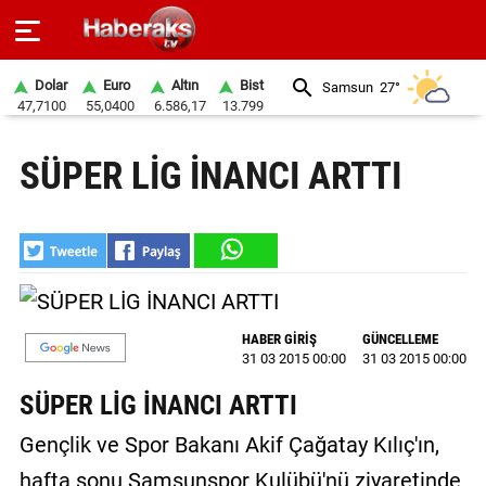
Dolar
Euro
Altın
Bist
Samsun
27°
47,7100
55,0400
6.586,17
13.799
GÜNDEM
SÜPER LİG İNANCI ARTTI
SPOR
YAŞAM
EKONOMİ
BELEDİYELER
HABER GİRİŞ
GÜNCELLEME
31 03 2015 00:00
31 03 2015 00:00
SAĞLIK
SÜPER LİG İNANCI ARTTI
SİYASET
Gençlik ve Spor Bakanı Akif Çağatay Kılıç'ın,
EĞİTİM
hafta sonu Samsunspor Kulübü'nü ziyaretinde