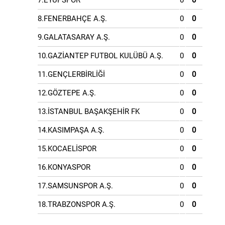
7.EYÜPSPOR
0
0
8.FENERBAHÇE A.Ş.
0
0
9.GALATASARAY A.Ş.
0
0
10.GAZİANTEP FUTBOL KULÜBÜ A.Ş.
0
0
11.GENÇLERBİRLİĞİ
0
0
12.GÖZTEPE A.Ş.
0
0
13.İSTANBUL BAŞAKŞEHİR FK
0
0
14.KASIMPAŞA A.Ş.
0
0
15.KOCAELİSPOR
0
0
16.KONYASPOR
0
0
17.SAMSUNSPOR A.Ş.
0
0
18.TRABZONSPOR A.Ş.
0
0