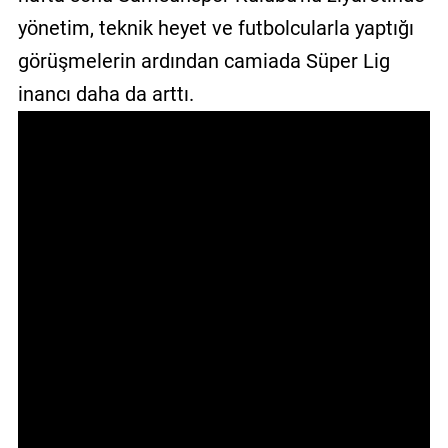
GALERİ
yönetim, teknik heyet ve futbolcularla yaptığı
görüşmelerin ardından camiada Süper Lig
VİDEO
inancı daha da arttı.
YAZARLAR
BİZE
ULAŞIN
Künye
İletişim
Gizlilik
Sözleşmesi
Kullanıcı
Sözleşmesi