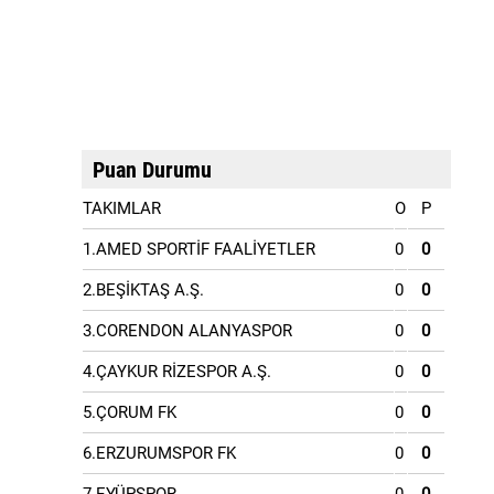
Puan Durumu
TAKIMLAR
O
P
1.AMED SPORTİF FAALİYETLER
0
0
2.BEŞİKTAŞ A.Ş.
0
0
3.CORENDON ALANYASPOR
0
0
4.ÇAYKUR RİZESPOR A.Ş.
0
0
5.ÇORUM FK
0
0
6.ERZURUMSPOR FK
0
0