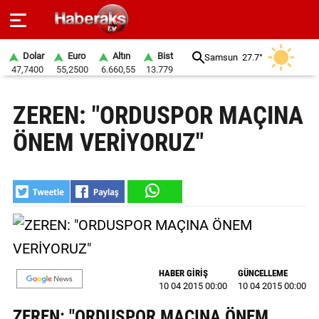
Dolar
Euro
Altın
Bist
Samsun
27.7°
47,7400
55,2500
6.660,55
13.779
GÜNDEM
ZEREN: "ORDUSPOR MAÇINA
SPOR
ÖNEM VERİYORUZ"
YAŞAM
EKONOMİ
BELEDİYELER
SAĞLIK
HABER GİRİŞ
GÜNCELLEME
SİYASET
10 04 2015 00:00
10 04 2015 00:00
EĞİTİM
ZEREN: "ORDUSPOR MAÇINA ÖNEM