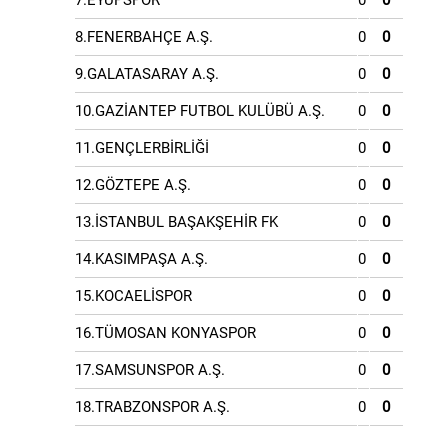
7.EYÜPSPOR
0
0
8.FENERBAHÇE A.Ş.
0
0
9.GALATASARAY A.Ş.
0
0
10.GAZİANTEP FUTBOL KULÜBÜ A.Ş.
0
0
11.GENÇLERBİRLİĞİ
0
0
12.GÖZTEPE A.Ş.
0
0
13.İSTANBUL BAŞAKŞEHİR FK
0
0
14.KASIMPAŞA A.Ş.
0
0
15.KOCAELİSPOR
0
0
16.TÜMOSAN KONYASPOR
0
0
17.SAMSUNSPOR A.Ş.
0
0
18.TRABZONSPOR A.Ş.
0
0