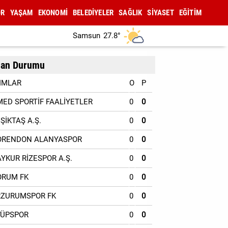
OR
YAŞAM
EKONOMİ
BELEDİYELER
SAĞLIK
SİYASET
EĞİTİM
Samsun
27.8°
an Durumu
IMLAR
O
P
MED SPORTİF FAALİYETLER
0
0
EŞİKTAŞ A.Ş.
0
0
ORENDON ALANYASPOR
0
0
AYKUR RİZESPOR A.Ş.
0
0
ORUM FK
0
0
RZURUMSPOR FK
0
0
YÜPSPOR
0
0