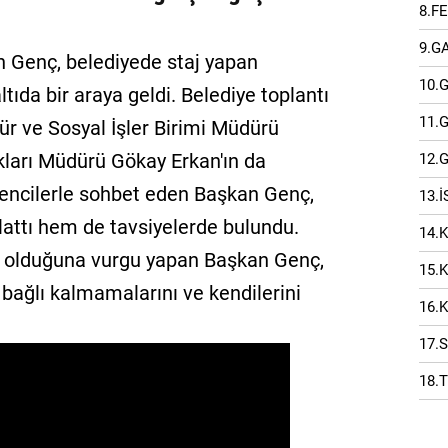
8.F
9.G
 Genç, belediyede staj yapan
10.
ltıda bir araya geldi. Belediye toplantı
11.
r ve Sosyal İşler Birimi Müdürü
ları Müdürü Gökay Erkan'ın da
12.
ğrencilerle sohbet eden Başkan Genç,
13.
lattı hem de tavsiyelerde bulundu.
14.
r olduğuna vurgu yapan Başkan Genç,
15.
ağlı kalmamalarını ve kendilerini
16.
17.
18.