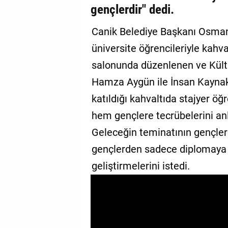
gençlerdir" dedi.
GALERİ
Canik Belediye Başkanı Osman
VİDEO
üniversite öğrencileriyle kahva
YAZARLAR
salonunda düzenlenen ve Kültü
BİZE
Hamza Aygün ile İnsan Kaynak
ULAŞIN
katıldığı kahvaltıda stajyer ö
Künye
hem gençlere tecrübelerini an
İletişim
Geleceğin teminatının gençle
gençlerden sadece diplomaya b
Gizlilik
geliştirmelerini istedi.
Sözleşmesi
Kullanıcı
Sözleşmesi