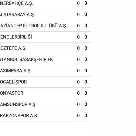
ENERBAHÇE A.Ş.
0
0
ALATASARAY A.Ş.
0
0
GAZİANTEP FUTBOL KULÜBÜ A.Ş.
0
0
GENÇLERBİRLİĞİ
0
0
GÖZTEPE A.Ş.
0
0
İSTANBUL BAŞAKŞEHİR FK
0
0
KASIMPAŞA A.Ş.
0
0
KOCAELİSPOR
0
0
KONYASPOR
0
0
SAMSUNSPOR A.Ş.
0
0
TRABZONSPOR A.Ş.
0
0