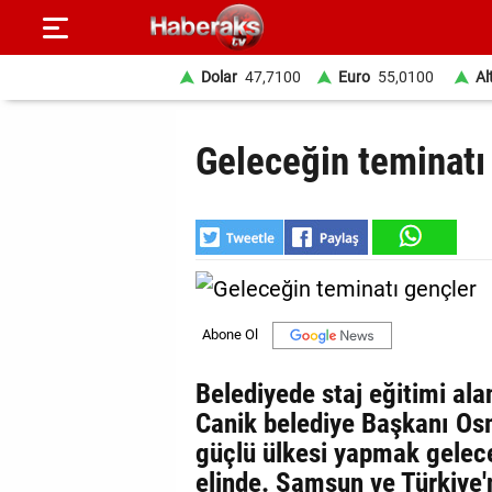
Dolar
47,7100
Euro
55,0100
Al
GÜNDEM
Geleceğin teminatı
SPOR
YAŞAM
EKONOMİ
BELEDİYELER
SAĞLIK
Belediyede staj eğitimi ala
Canik belediye Başkanı Os
SİYASET
güçlü ülkesi yapmak gelece
EĞİTİM
elinde. Samsun ve Türkiye'