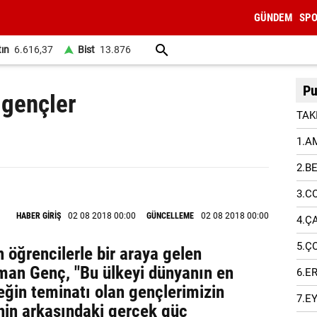
GÜNDEM
SP
tın
6.616,37
Bist
13.876
Pu
 gençler
TAK
1.A
2.B
3.C
HABER GİRİŞ
02 08 2018 00:00
GÜNCELLEME
02 08 2018 00:00
4.Ç
5.Ç
n öğrencilerle bir araya gelen
man Genç, "Bu ülkeyi dünyanın en
6.E
ğin teminatı olan gençlerimizin
7.E
nin arkasındaki gerçek güç