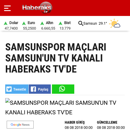
Dolar
Euro
Altın
Bist
Samsun
29.1°
47,7400
55,2500
6.660,55
13.779
GÜNDEM
SAMSUNSPOR MAÇLARI
SPOR
SAMSUN'UN TV KANALI
YAŞAM
HABERAKS TV'DE
EKONOMİ
BELEDİYELER
SAĞLIK
SİYASET
HABER GİRİŞ
GÜNCELLEME
EĞİTİM
08 08 2018 00:00
08 08 2018 00:00