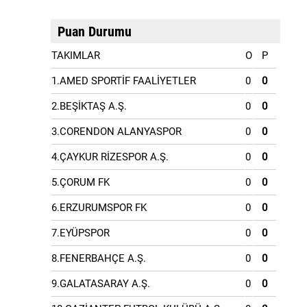
Puan Durumu
TAKIMLAR
O
P
1.AMED SPORTİF FAALİYETLER
0
0
2.BEŞİKTAŞ A.Ş.
0
0
3.CORENDON ALANYASPOR
0
0
4.ÇAYKUR RİZESPOR A.Ş.
0
0
5.ÇORUM FK
0
0
6.ERZURUMSPOR FK
0
0
7.EYÜPSPOR
0
0
8.FENERBAHÇE A.Ş.
0
0
9.GALATASARAY A.Ş.
0
0