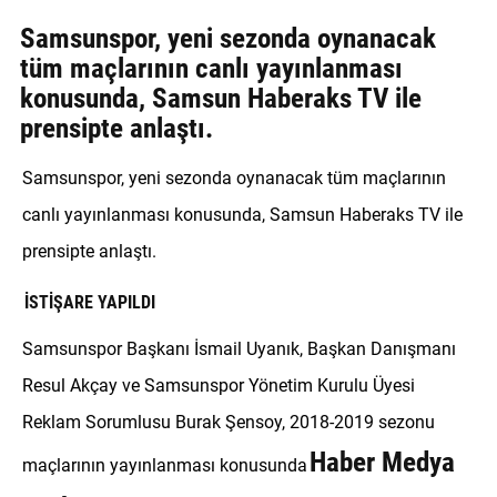
GALERİ
Samsunspor, yeni sezonda oynanacak
tüm maçlarının canlı yayınlanması
VİDEO
konusunda, Samsun Haberaks TV ile
prensipte anlaştı.
YAZARLAR
BİZE
Samsunspor, yeni sezonda oynanacak tüm maçlarının
ULAŞIN
canlı yayınlanması konusunda, Samsun Haberaks TV ile
Künye
prensipte anlaştı.
İletişim
İSTİŞARE YAPILDI
Gizlilik
Samsunspor Başkanı İsmail Uyanık, Başkan Danışmanı
Sözleşmesi
Resul Akçay ve Samsunspor Yönetim Kurulu Üyesi
Kullanıcı
Reklam Sorumlusu Burak Şensoy, 2018-2019 sezonu
Sözleşmesi
Haber Medya
maçlarının yayınlanması konusunda