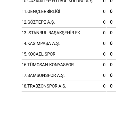
10.GAZİANTEP FUTBOL KULÜBÜ A.Ş.
0
0
11.GENÇLERBİRLİĞİ
0
0
12.GÖZTEPE A.Ş.
0
0
13.İSTANBUL BAŞAKŞEHİR FK
0
0
14.KASIMPAŞA A.Ş.
0
0
15.KOCAELİSPOR
0
0
16.TÜMOSAN KONYASPOR
0
0
17.SAMSUNSPOR A.Ş.
0
0
18.TRABZONSPOR A.Ş.
0
0