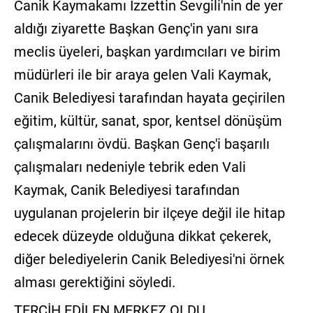
Canik Kaymakamı İzzettin Sevgili'nin de yer
GALERİ
aldığı ziyarette Başkan Genç'in yanı sıra
VİDEO
meclis üyeleri, başkan yardımcıları ve birim
müdürleri ile bir araya gelen Vali Kaymak,
YAZARLAR
Canik Belediyesi tarafından hayata geçirilen
BİZE
eğitim, kültür, sanat, spor, kentsel dönüşüm
ULAŞIN
çalışmalarını övdü. Başkan Genç'i başarılı
Künye
çalışmaları nedeniyle tebrik eden Vali
İletişim
Kaymak, Canik Belediyesi tarafından
Gizlilik
uygulanan projelerin bir ilçeye değil ile hitap
Sözleşmesi
edecek düzeyde olduğuna dikkat çekerek,
diğer belediyelerin Canik Belediyesi'ni örnek
Kullanıcı
Sözleşmesi
alması gerektiğini söyledi.
TERCİH EDİLEN MERKEZ OLDU