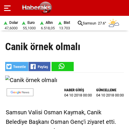
Dolar
Euro
Altın
Bist
Samsun
27.6°
47,6000
55,1000
6.518,05
13.703
GÜNDEM
Canik örnek olmalı
SPOR
YAŞAM
EKONOMİ
BELEDİYELER
HABER GİRİŞ
GÜNCELLEME
04 10 2018 00:00
04 10 2018 00:00
SAĞLIK
SİYASET
Samsun Valisi Osman Kaymak, Canik
Belediye Başkanı Osman Genç'i ziyaret etti.
EĞİTİM