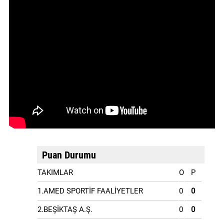
Puan Durumu
TAKIMLAR
O
P
1.AMED SPORTİF FAALİYETLER
0
0
2.BEŞİKTAŞ A.Ş.
0
0