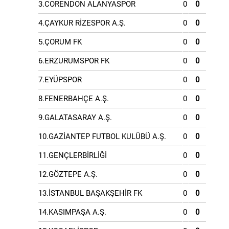
3.CORENDON ALANYASPOR
0
0
4.ÇAYKUR RİZESPOR A.Ş.
0
0
5.ÇORUM FK
0
0
6.ERZURUMSPOR FK
0
0
7.EYÜPSPOR
0
0
8.FENERBAHÇE A.Ş.
0
0
9.GALATASARAY A.Ş.
0
0
10.GAZİANTEP FUTBOL KULÜBÜ A.Ş.
0
0
11.GENÇLERBİRLİĞİ
0
0
12.GÖZTEPE A.Ş.
0
0
13.İSTANBUL BAŞAKŞEHİR FK
0
0
14.KASIMPAŞA A.Ş.
0
0