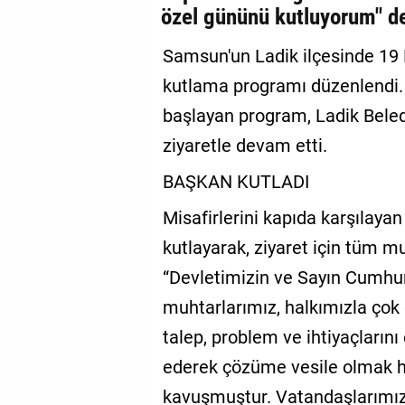
özel gününü kutluyorum" d
GALERİ
Samsun'un Ladik ilçesinde 1
VİDEO
kutlama programı düzenlendi.
YAZARLAR
başlayan program, Ladik Beled
BİZE
ziyaretle devam etti.
ULAŞIN
BAŞKAN KUTLADI
Künye
Misafirlerini kapıda karşılay
İletişim
kutlayarak, ziyaret için tüm mu
Gizlilik
“Devletimizin ve Sayın Cumhur
Sözleşmesi
muhtarlarımız, halkımızla çok
Kullanıcı
talep, problem ve ihtiyaçların
Sözleşmesi
ederek çözüme vesile olmak h
kavuşmuştur. Vatandaşlarımız