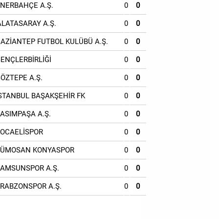
ENERBAHÇE A.Ş.
0
0
ALATASARAY A.Ş.
0
0
GAZİANTEP FUTBOL KULÜBÜ A.Ş.
0
0
GENÇLERBİRLİĞİ
0
0
GÖZTEPE A.Ş.
0
0
İSTANBUL BAŞAKŞEHİR FK
0
0
KASIMPAŞA A.Ş.
0
0
KOCAELİSPOR
0
0
TÜMOSAN KONYASPOR
0
0
SAMSUNSPOR A.Ş.
0
0
TRABZONSPOR A.Ş.
0
0