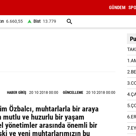
GÜNDEM
SP
tın
6.660,55
Bist
13.779
Pu
TAK
1.A
2.B
3.C
HABER GİRİŞ
20 10 2018 00:00
GÜNCELLEME
20 10 2018 00:00
4.Ç
5.Ç
im Özbalcı, muhtarlarla bir araya
n mutlu ve huzurlu bir yaşam
6.E
el yönetimler arasında önemli bir
7.E
ski ve yeni muhtarlarımızın bu