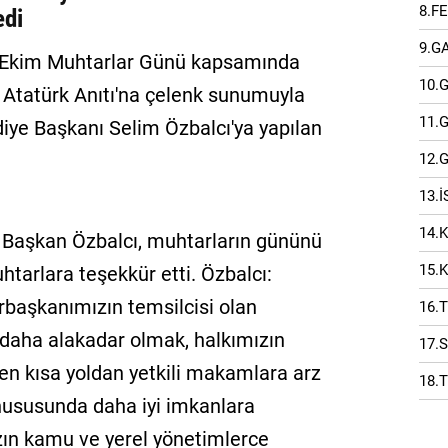
8.F
edi
9.G
9 Ekim Muhtarlar Günü kapsamında
10.
 Atatürk Anıtı'na çelenk sunumuyla
11.
iye Başkanı Selim Özbalcı'ya yapılan
12.
13.
14.
an Başkan Özbalcı, muhtarların gününü
15.
htarlara teşekkür etti. Özbalcı:
başkanımızın temsilcisi olan
16.
 daha alakadar olmak, halkımızın
17.
ı en kısa yoldan yetkili makamlara arz
18.
ususunda daha iyi imkanlara
ın kamu ve yerel yönetimlerce