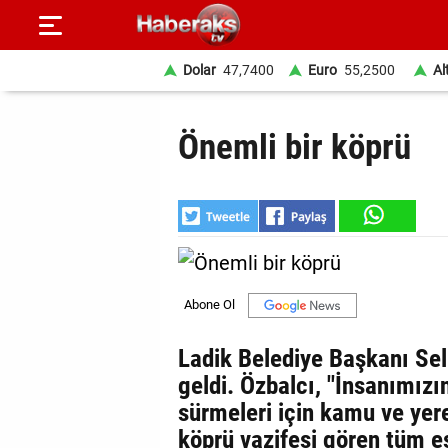
Dolar
47,7400
Euro
55,2500
Al
GÜNDEM
Önemli bir köprü
SPOR
YAŞAM
EKONOMİ
BELEDİYELER
SAĞLIK
Ladik Belediye Başkanı Sel
geldi. Özbalcı, "İnsanımızı
SİYASET
sürmeleri için kamu ve yer
EĞİTİM
köprü vazifesi gören tüm e