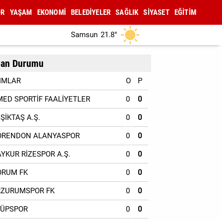
OR
YAŞAM
EKONOMİ
BELEDİYELER
SAĞLIK
SİYASET
EĞİTİM
Samsun
21.8°
an Durumu
IMLAR
O
P
MED SPORTİF FAALİYETLER
0
0
EŞİKTAŞ A.Ş.
0
0
ORENDON ALANYASPOR
0
0
AYKUR RİZESPOR A.Ş.
0
0
ORUM FK
0
0
RZURUMSPOR FK
0
0
YÜPSPOR
0
0