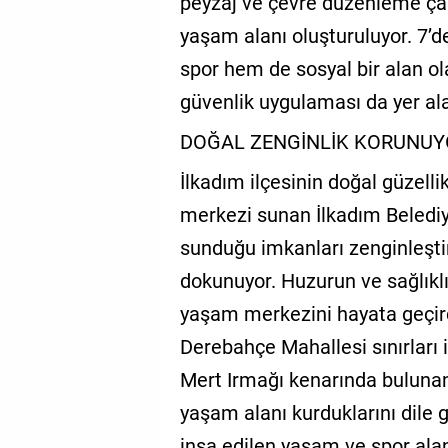
peyzaj ve çevre düzenleme çal
yaşam alanı oluşturuluyor. 7’
spor hem de sosyal bir alan o
güvenlik uygulaması da yer al
DOĞAL ZENGİNLİK KORUNUY
İlkadım ilçesinin doğal güzelli
merkezi sunan İlkadım Beledi
sunduğu imkanları zenginleştir
dokunuyor. Huzurun ve sağlıklı
yaşam merkezini hayata geçird
Derebahçe Mahallesi sınırları iç
Mert Irmağı kenarında bulunan
yaşam alanı kurduklarını dile g
inşa edilen yaşam ve spor ala