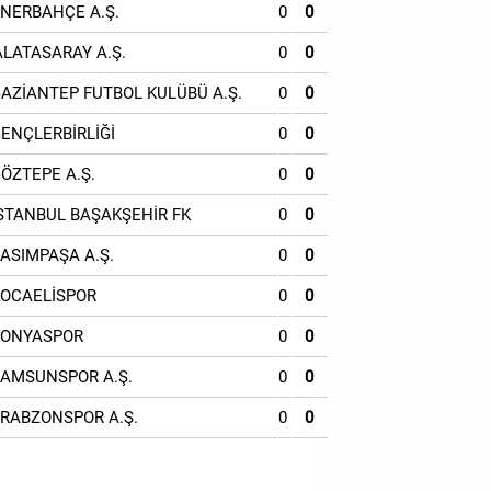
ENERBAHÇE A.Ş.
0
0
ALATASARAY A.Ş.
0
0
GAZİANTEP FUTBOL KULÜBÜ A.Ş.
0
0
GENÇLERBİRLİĞİ
0
0
GÖZTEPE A.Ş.
0
0
İSTANBUL BAŞAKŞEHİR FK
0
0
KASIMPAŞA A.Ş.
0
0
KOCAELİSPOR
0
0
KONYASPOR
0
0
SAMSUNSPOR A.Ş.
0
0
TRABZONSPOR A.Ş.
0
0