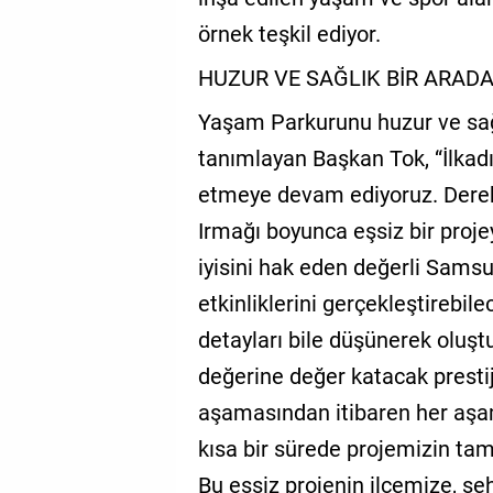
örnek teşkil ediyor.
HUZUR VE SAĞLIK BİR ARAD
Yaşam Parkurunu huzur ve sağlı
tanımlayan Başkan Tok, “İlka
etmeye devam ediyoruz. Dere
Irmağı boyunca eşsiz bir proje
iyisini hak eden değerli Samsu
etkinliklerini gerçekleştirebile
detayları bile düşünerek oluş
değerine değer katacak prestij
aşamasından itibaren her aşam
kısa bir sürede projemizin ta
Bu eşsiz projenin ilçemize, şe