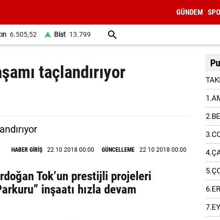
GÜNDEM
SP
tın
6.505,52
Bist
13.799
Pu
aşamı taçlandırıyor
TAK
1.A
2.B
3.C
HABER GİRİŞ
22 10 2018 00:00
GÜNCELLEME
22 10 2018 00:00
4.Ç
5.Ç
doğan Tok’un prestijli projeleri
arkuru” inşaatı hızla devam
6.E
7.E