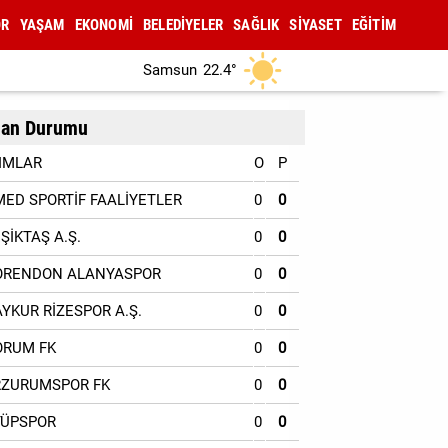
OR
YAŞAM
EKONOMİ
BELEDİYELER
SAĞLIK
SİYASET
EĞİTİM
Samsun
22.4°
an Durumu
IMLAR
O
P
MED SPORTİF FAALİYETLER
0
0
EŞİKTAŞ A.Ş.
0
0
ORENDON ALANYASPOR
0
0
AYKUR RİZESPOR A.Ş.
0
0
ORUM FK
0
0
RZURUMSPOR FK
0
0
YÜPSPOR
0
0