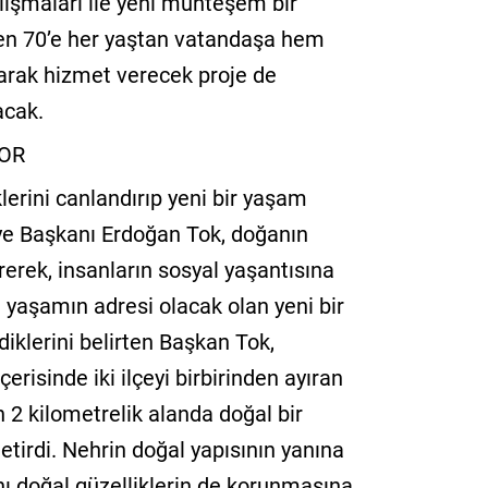
ışmaları ile yeni muhteşem bir
den 70’e her yaştan vatandaşa hem
larak hizmet verecek proje de
acak.
OR
klerini canlandırıp yeni bir yaşam
ye Başkanı Erdoğan Tok, doğanın
erek, insanların sosyal yaşantısına
 yaşamın adresi olacak olan yeni bir
iklerini belirten Başkan Tok,
erisinde iki ilçeyi birbirinden ayıran
 2 kilometrelik alanda doğal bir
etirdi. Nehrin doğal yapısının yanına
nı doğal güzelliklerin de korunmasına