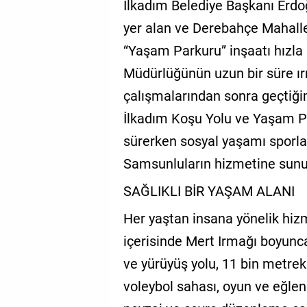
İlkadım Belediye Başkanı Erdoğ
GALERİ
yer alan ve Derebahçe Mahalle
VİDEO
“Yaşam Parkuru” inşaatı hızla 
Müdürlüğünün uzun bir süre ır
YAZARLAR
çalışmalarından sonra geçtiğ
BİZE
İlkadım Koşu Yolu ve Yaşam Pa
ULAŞIN
sürerken sosyal yaşamı sporla
Künye
Samsunluların hizmetine sun
İletişim
SAĞLIKLI BİR YAŞAM ALANI
Gizlilik
Her yaştan insana yönelik hiz
Sözleşmesi
içerisinde Mert Irmağı boyunca
Kullanıcı
ve yürüyüş yolu, 11 bin metrek
Sözleşmesi
voleybol sahası, oyun ve eğlen