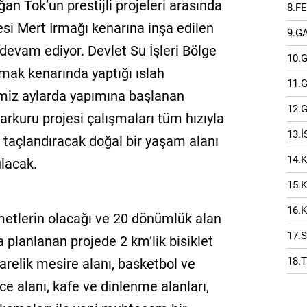
an Tok’un prestijli projeleri arasında
8.F
si Mert Irmağı kenarına inşa edilen
9.G
devam ediyor. Devlet Su İşleri Bölge
10.
mak kenarında yaptığı ıslah
11.
imiz aylarda yapımına başlanan
12.
rkuru projesi çalışmaları tüm hızıyla
13.
 taçlandıracak doğal bir yaşam alanı
14.
ulacak.
15.
16.
metlerin olacağı ve 20 dönümlük alan
17.
 planlanan projede 2 km’lik bisiklet
18.
arelik mesire alanı, basketbol ve
ce alanı, kafe ve dinlenme alanları,