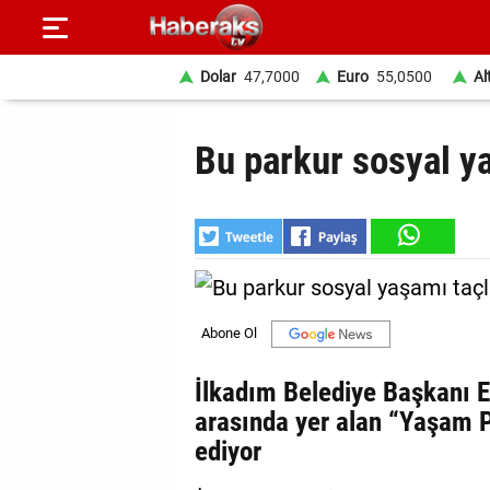
Dolar
47,7000
Euro
55,0500
Al
GÜNDEM
Bu parkur sosyal y
SPOR
YAŞAM
EKONOMİ
BELEDİYELER
SAĞLIK
İlkadım Belediye Başkanı Er
arasında yer alan “Yaşam P
SİYASET
ediyor
EĞİTİM