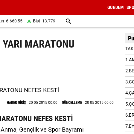
GÜNDEM
SP
tın
6.660,55
Bist
13.779
Pu
 YARI MARATONU
TAK
1.A
2.B
3.C
4.Ç
HABER GİRİŞ
20 05 2015 00:00
GÜNCELLEME
20 05 2015 00:00
5.Ç
6.E
MARATONU NEFES KESTİ
7.E
 Anma, Gençlik ve Spor Bayramı