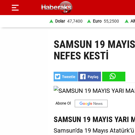
Dolar
47,7400
Euro
55,2500
Al
GÜNDEM
SAMSUN 19 MAYIS
SPOR
NEFES KESTİ
YAŞAM
EKONOMİ
BELEDİYELER
SAĞLIK
SİYASET
SAMSUN 19 MAYIS YARI 
EĞİTİM
Samsun’da 19 Mayıs Atatürk’ü