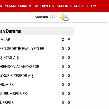
OR
YAŞAM
EKONOMİ
BELEDİYELER
SAĞLIK
SİYASET
EĞİTİM
Samsun
27.3°
an Durumu
IMLAR
O
P
MED SPORTİF FAALİYETLER
0
0
EŞİKTAŞ A.Ş.
0
0
ORENDON ALANYASPOR
0
0
AYKUR RİZESPOR A.Ş.
0
0
ORUM FK
0
0
RZURUMSPOR FK
0
0
YÜPSPOR
0
0