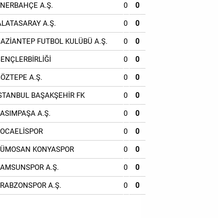
ENERBAHÇE A.Ş.
0
0
ALATASARAY A.Ş.
0
0
GAZİANTEP FUTBOL KULÜBÜ A.Ş.
0
0
GENÇLERBİRLİĞİ
0
0
GÖZTEPE A.Ş.
0
0
İSTANBUL BAŞAKŞEHİR FK
0
0
KASIMPAŞA A.Ş.
0
0
KOCAELİSPOR
0
0
TÜMOSAN KONYASPOR
0
0
SAMSUNSPOR A.Ş.
0
0
TRABZONSPOR A.Ş.
0
0