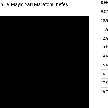
8.F
an 19 Mayıs Yarı Maratonu nefes
9.G
10.
11.
12.
13.
14.
15.
16.
17.
18.