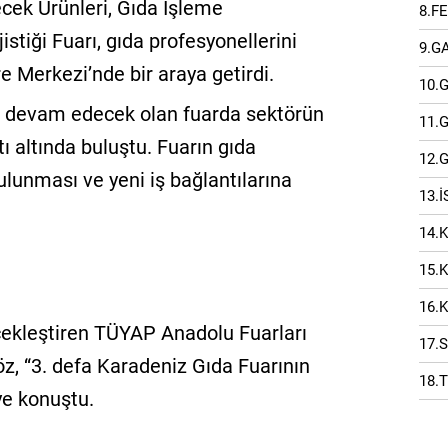
cek Ürünleri, Gıda İşleme
8.F
istiği Fuarı, gıda profesyonellerini
9.G
Merkezi’nde bir araya getirdi.
10.
da devam edecek olan fuarda sektörün
11.
tı altında buluştu. Fuarın gıda
12.
lunması ve yeni iş bağlantılarına
13.
14.
15.
16.
çekleştiren TÜYAP Anadolu Fuarları
17.
z, “3. defa Karadeniz Gıda Fuarının
18.
iye konuştu.