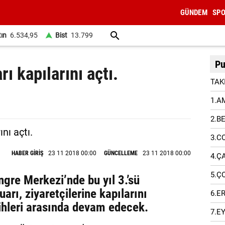
GÜNDEM
SP
tın
6.534,95
Bist
13.799
Pu
ı kapılarını açtı.
TAK
1.A
2.B
3.C
HABER GİRİŞ
23 11 2018 00:00
GÜNCELLEME
23 11 2018 00:00
4.Ç
5.Ç
re Merkezi’nde bu yıl 3.’sü
rı, ziyaretçilerine kapılarını
6.E
ihleri arasında devam edecek.
7.E