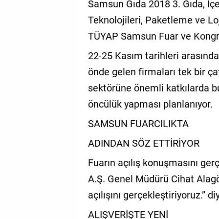
Samsun Gıda 2018 3. Gıda, İçe
GALERİ
Teknolojileri, Paketleme ve Loj
VİDEO
TÜYAP Samsun Fuar ve Kongre 
YAZARLAR
22-25 Kasım tarihleri arasın
önde gelen firmaları tek bir ça
BİZE
ULAŞIN
sektörüne önemli katkılarda bu
öncülük yapması planlanıyor.
Künye
SAMSUN FUARCILIKTA
İletişim
ADINDAN SÖZ ETTİRİYOR
Gizlilik
Sözleşmesi
Fuarın açılış konuşmasını ger
A.Ş. Genel Müdürü Cihat Alagö
Kullanıcı
açılışını gerçekleştiriyoruz.” d
Sözleşmesi
ALIŞVERİŞTE YENİ