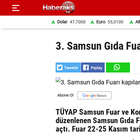
Dolar
47,7000
Euro
55,0100
Al
GÜNDEM
3. Samsun Gıda Fuar
SPOR
YAŞAM
EKONOMİ
BELEDİYELER
SAĞLIK
TÜYAP Samsun Fuar ve Kong
düzenlenen Samsun Gıda Fua
SİYASET
açtı. Fuar 22-25 Kasım tar
EĞİTİM