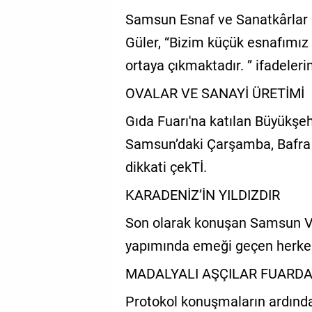
Samsun Esnaf ve Sanatkârlar O
Güler, “Bizim küçük esnafımız
ortaya çıkmaktadır. ” ifadeler
OVALAR VE SANAYİ ÜRETİMİ
Gıda Fuarı'na katılan Büyükşeh
Samsun’daki Çarşamba, Bafra v
dikkati çekTİ.
KARADENİZ’İN YILDIZDIR
Son olarak konuşan Samsun Val
yapımında emeği geçen herkes
MADALYALI AŞÇILAR FUARD
Protokol konuşmaların ardından