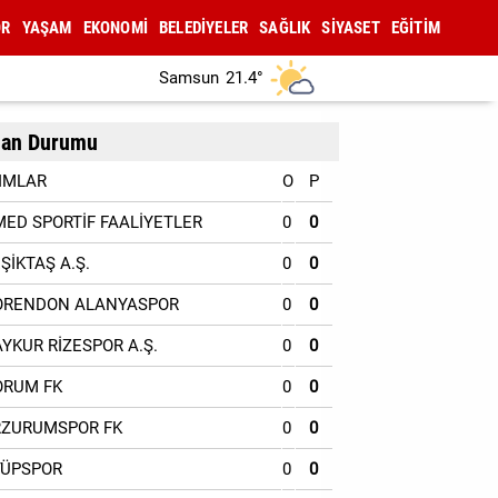
OR
YAŞAM
EKONOMİ
BELEDİYELER
SAĞLIK
SİYASET
EĞİTİM
Samsun
21.4°
an Durumu
IMLAR
O
P
MED SPORTİF FAALİYETLER
0
0
EŞİKTAŞ A.Ş.
0
0
ORENDON ALANYASPOR
0
0
AYKUR RİZESPOR A.Ş.
0
0
ORUM FK
0
0
RZURUMSPOR FK
0
0
YÜPSPOR
0
0