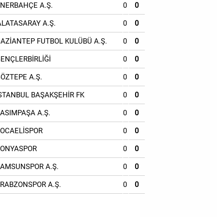
ENERBAHÇE A.Ş.
0
0
ALATASARAY A.Ş.
0
0
GAZİANTEP FUTBOL KULÜBÜ A.Ş.
0
0
GENÇLERBİRLİĞİ
0
0
GÖZTEPE A.Ş.
0
0
İSTANBUL BAŞAKŞEHİR FK
0
0
KASIMPAŞA A.Ş.
0
0
KOCAELİSPOR
0
0
KONYASPOR
0
0
SAMSUNSPOR A.Ş.
0
0
TRABZONSPOR A.Ş.
0
0