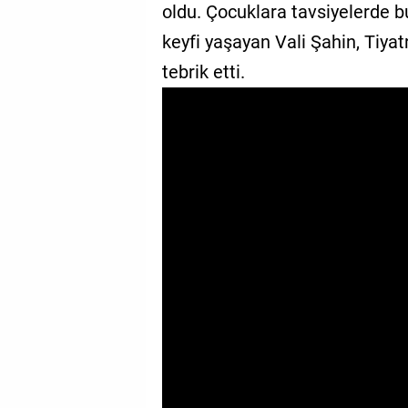
oldu. Çocuklara tavsiyelerde bu
GALERİ
keyfi yaşayan Vali Şahin, Tiyat
VİDEO
tebrik etti.
YAZARLAR
BİZE
ULAŞIN
Künye
İletişim
Gizlilik
Sözleşmesi
Kullanıcı
Sözleşmesi