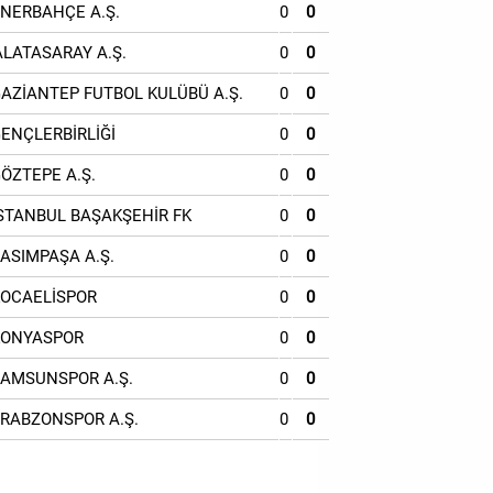
ENERBAHÇE A.Ş.
0
0
ALATASARAY A.Ş.
0
0
GAZİANTEP FUTBOL KULÜBÜ A.Ş.
0
0
GENÇLERBİRLİĞİ
0
0
GÖZTEPE A.Ş.
0
0
İSTANBUL BAŞAKŞEHİR FK
0
0
KASIMPAŞA A.Ş.
0
0
KOCAELİSPOR
0
0
KONYASPOR
0
0
SAMSUNSPOR A.Ş.
0
0
TRABZONSPOR A.Ş.
0
0