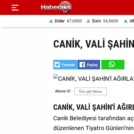
Dolar
47,6000
Euro
54,9600
Al
GÜNDEM
CANİK, VALİ ŞAHİN
SPOR
YAŞAM
EKONOMİ
BELEDİYELER
SAĞLIK
CANİK, VALİ ŞAHİN'İ AĞIR
SİYASET
Canik Belediyesi tarafından a
düzenlenen Tiyatro Günleri'ni
EĞİTİM