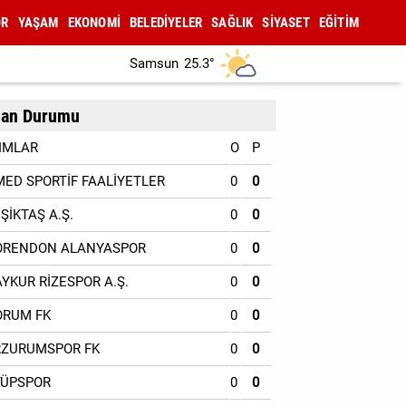
OR
YAŞAM
EKONOMİ
BELEDİYELER
SAĞLIK
SİYASET
EĞİTİM
Samsun
25.3°
an Durumu
IMLAR
O
P
MED SPORTİF FAALİYETLER
0
0
EŞİKTAŞ A.Ş.
0
0
ORENDON ALANYASPOR
0
0
AYKUR RİZESPOR A.Ş.
0
0
ORUM FK
0
0
RZURUMSPOR FK
0
0
YÜPSPOR
0
0