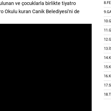
lunan ve çocuklarla birlikte tiyatro
8.F
ro Okulu kuran Canik Belediyesi'ni de
9.G
10.
11.
12.
13.
14.
15.
16.
17.
18.