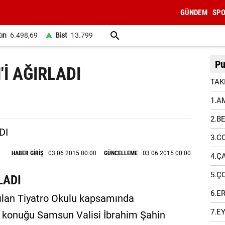
GÜNDEM
SP
tın
6.498,69
Bist
13.799
Pu
'İ AĞIRLADI
TAK
1.A
2.B
3.C
HABER GİRİŞ
03 06 2015 00:00
GÜNCELLEME
03 06 2015 00:00
4.Ç
5.Ç
LADI
6.E
çılan Tiyatro Okulu kapsamında
7.E
n konuğu Samsun Valisi İbrahim Şahin