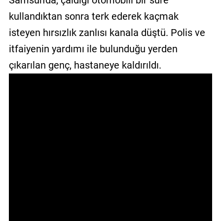
Samsun'da, çaldığı otomobili bir süre
GALERİ
kullandıktan sonra terk ederek kaçmak
isteyen hırsızlık zanlısı kanala düştü. Polis ve
VİDEO
itfaiyenin yardımı ile bulunduğu yerden
YAZARLAR
çıkarılan genç, hastaneye kaldırıldı.
BİZE
ULAŞIN
Künye
İletişim
Gizlilik
Sözleşmesi
Kullanıcı
Sözleşmesi