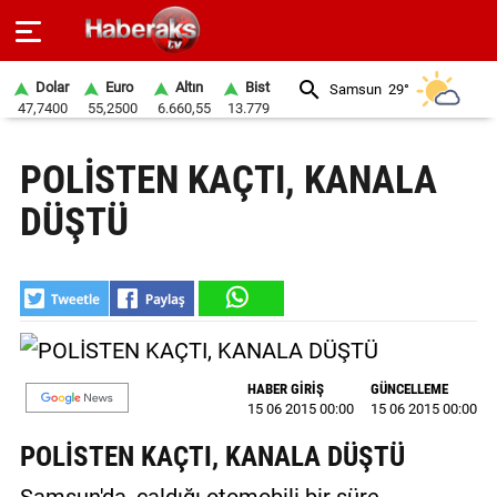
Dolar
Euro
Altın
Bist
Samsun
29°
47,7400
55,2500
6.660,55
13.779
GÜNDEM
POLİSTEN KAÇTI, KANALA
SPOR
DÜŞTÜ
YAŞAM
EKONOMİ
BELEDİYELER
SAĞLIK
HABER GİRİŞ
GÜNCELLEME
15 06 2015 00:00
15 06 2015 00:00
SİYASET
POLİSTEN KAÇTI, KANALA DÜŞTÜ
EĞİTİM