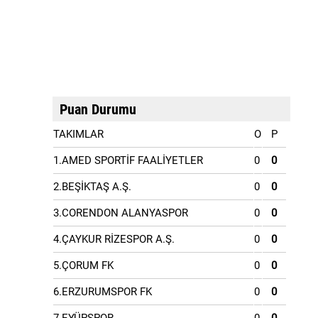
Puan Durumu
TAKIMLAR
O
P
1.AMED SPORTİF FAALİYETLER
0
0
2.BEŞİKTAŞ A.Ş.
0
0
3.CORENDON ALANYASPOR
0
0
4.ÇAYKUR RİZESPOR A.Ş.
0
0
5.ÇORUM FK
0
0
6.ERZURUMSPOR FK
0
0