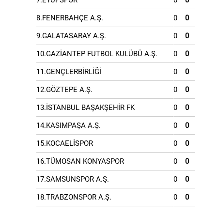
7.EYÜPSPOR
0
0
8.FENERBAHÇE A.Ş.
0
0
9.GALATASARAY A.Ş.
0
0
10.GAZİANTEP FUTBOL KULÜBÜ A.Ş.
0
0
11.GENÇLERBİRLİĞİ
0
0
12.GÖZTEPE A.Ş.
0
0
13.İSTANBUL BAŞAKŞEHİR FK
0
0
14.KASIMPAŞA A.Ş.
0
0
15.KOCAELİSPOR
0
0
16.TÜMOSAN KONYASPOR
0
0
17.SAMSUNSPOR A.Ş.
0
0
18.TRABZONSPOR A.Ş.
0
0