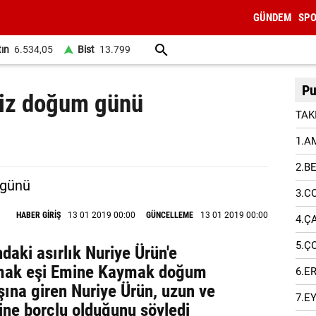
GÜNDEM
SP
tın
6.534,05
Bist
13.799
Pu
priz doğum günü
TAK
1.A
2.B
3.C
HABER GİRİŞ
13 01 2019 00:00
GÜNCELLEME
13 01 2019 00:00
4.Ç
5.Ç
aki asırlık Nuriye Ürün'e
mak eşi Emine Kaymak doğum
6.E
şına giren Nuriye Ürün, uzun ve
7.E
ine borçlu olduğunu söyledi