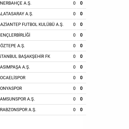
ENERBAHÇE A.Ş.
0
0
ALATASARAY A.Ş.
0
0
GAZİANTEP FUTBOL KULÜBÜ A.Ş.
0
0
GENÇLERBİRLİĞİ
0
0
GÖZTEPE A.Ş.
0
0
İSTANBUL BAŞAKŞEHİR FK
0
0
KASIMPAŞA A.Ş.
0
0
KOCAELİSPOR
0
0
KONYASPOR
0
0
SAMSUNSPOR A.Ş.
0
0
TRABZONSPOR A.Ş.
0
0