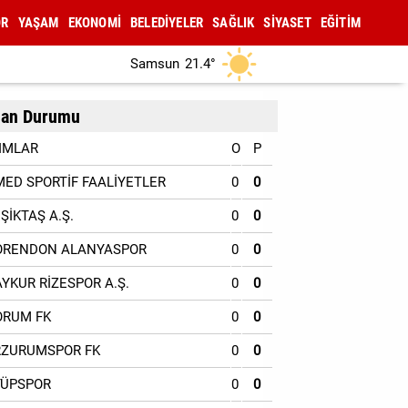
OR
YAŞAM
EKONOMİ
BELEDİYELER
SAĞLIK
SİYASET
EĞİTİM
Samsun
21.4°
an Durumu
IMLAR
O
P
MED SPORTİF FAALİYETLER
0
0
EŞİKTAŞ A.Ş.
0
0
ORENDON ALANYASPOR
0
0
AYKUR RİZESPOR A.Ş.
0
0
ORUM FK
0
0
RZURUMSPOR FK
0
0
YÜPSPOR
0
0