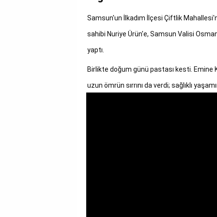
GALERİ
Samsun'un İlkadım İlçesi Çiftlik Mahallesi'
VİDEO
sahibi Nuriye Ürün'e, Samsun Valisi Osm
yaptı.
YAZARLAR
Birlikte doğum günü pastası kesti. Emine K
BİZE
ULAŞIN
uzun ömrün sırrını da verdi; sağlıklı yaşa
Künye
İletişim
Gizlilik
Sözleşmesi
Kullanıcı
Sözleşmesi