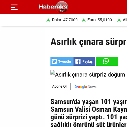
Dolar
47,7000
Euro
55,0100
Al
GÜNDEM
Asırlık çınara sür
SPOR
YAŞAM
EKONOMİ
BELEDİYELER
SAĞLIK
Samsun'da yaşan 101 yaşınd
Samsun Valisi Osman Kay
SİYASET
günü sürprizi yaptı. 101 ya
EĞİTİM
sağlıklı ömrünü süt ürünler