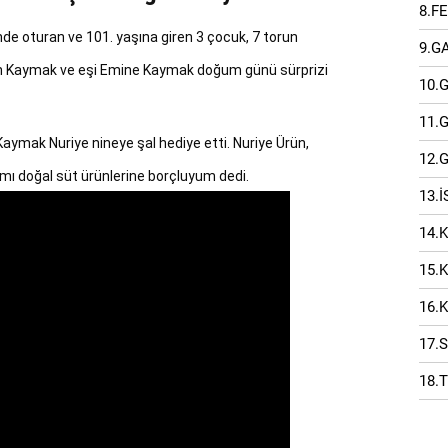
8.F
nde oturan ve 101. yaşına giren 3 çocuk, 7 torun 
9.G
an Kaymak ve eşi Emine Kaymak doğum günü sürprizi 
10.
11.
aymak Nuriye nineye şal hediye etti. Nuriye Ürün, 
12.
mımı doğal süt ürünlerine borçluyum dedi.
13.
14.
15.
16.
17.
18.