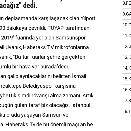
8.F
acağız" dedi.
9.G
ün deplasmanda karşılaşacak olan Yılport
10.
90 dakikaya çevrildi. TÜYAP tarafından
11.
 2019' fuarında yer alan Samsunspor
12.
il Uyanık, Haberaks TV mikrofonlarına
anık, "Bu tür fuarlar şehre gerçekten
13.
lumlu bir hava var burada"dedi.
14.
galip ayrılacaklarını belirten İsmail
15.
ncaktepe Belediyespor karşısına
16.
aybettik şimdi rövanşı alma zamanı. Artık
17.
bugün gülen taraf biz olacağız. İstanbul
18.
ünkü orada yaşayan Samsun ve
la. Haberaks Tv'de bu önemli maçı an be