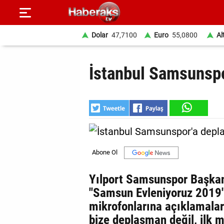
Dolar
47,7100
Euro
55,0800
Al
GÜNDEM
İstanbul Samsunspo
SPOR
YAŞAM
EKONOMİ
BELEDİYELER
SAĞLIK
Yılport Samsunspor Başkan
"Samsun Evleniyoruz 2019"
SİYASET
mikrofonlarına açıklamalar
EĞİTİM
bize deplasman değil, ilk 