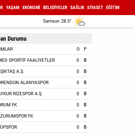
OR
YAŞAM
EKONOMİ
BELEDİYELER
SAĞLIK
SİYASET
EĞİTİM
Samsun
28.3°
an Durumu
IMLAR
O
P
MED SPORTİF FAALİYETLER
0
0
EŞİKTAŞ A.Ş.
0
0
ORENDON ALANYASPOR
0
0
AYKUR RİZESPOR A.Ş.
0
0
ORUM FK
0
0
RZURUMSPOR FK
0
0
YÜPSPOR
0
0