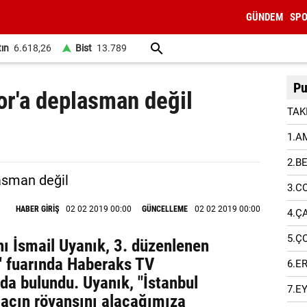
GÜNDEM
SP
tın
6.618,26
Bist
13.789
Pu
r'a deplasman değil
TAK
1.A
2.B
3.C
HABER GİRİŞ
02 02 2019 00:00
GÜNCELLEME
02 02 2019 00:00
4.Ç
5.Ç
ı İsmail Uyanık, 3. düzenlenen
 fuarında Haberaks TV
6.E
da bulundu. Uyanık, "İstanbul
7.E
maçın rövanşını alacağımıza