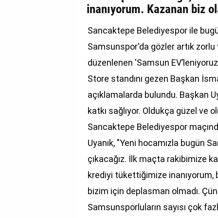
inanıyorum. Kazanan biz ol
GALERİ
Sancaktepe Belediyespor ile bug
VİDEO
Samsunspor'da gözler artık zorlu 
YAZARLAR
düzenlenen 'Samsun EV’leniyoruz
BİZE
Store standını gezen Başkan İsma
ULAŞIN
açıklamalarda bulundu. Başkan Uy
Künye
katkı sağlıyor. Oldukça güzel ve o
İletişim
Sancaktepe Belediyespor maçından 
Uyanık, "Yeni hocamızla bugün Sa
Gizlilik
çıkacağız. İlk maçta rakibimize k
Sözleşmesi
krediyi tükettiğimize inanıyorum, 
Kullanıcı
bizim için deplasman olmadı. Ç
Sözleşmesi
Samsunsporluların sayısı çok faz