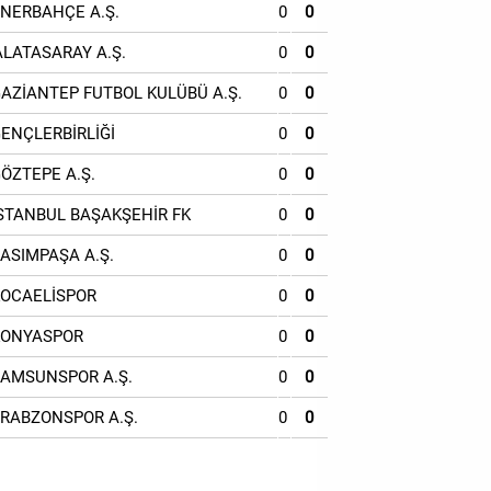
ENERBAHÇE A.Ş.
0
0
ALATASARAY A.Ş.
0
0
GAZİANTEP FUTBOL KULÜBÜ A.Ş.
0
0
GENÇLERBİRLİĞİ
0
0
GÖZTEPE A.Ş.
0
0
İSTANBUL BAŞAKŞEHİR FK
0
0
KASIMPAŞA A.Ş.
0
0
KOCAELİSPOR
0
0
KONYASPOR
0
0
SAMSUNSPOR A.Ş.
0
0
TRABZONSPOR A.Ş.
0
0