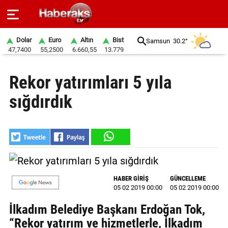
Dolar
Euro
Altın
Bist
Samsun
30.2°
47,7400
55,2500
6.660,55
13.779
GÜNDEM
Rekor yatırımları 5 yıla
SPOR
sığdırdık
YAŞAM
EKONOMİ
BELEDİYELER
SAĞLIK
HABER GİRİŞ
GÜNCELLEME
05 02 2019 00:00
05 02 2019 00:00
SİYASET
İlkadım Belediye Başkanı Erdoğan Tok,
EĞİTİM
“Rekor yatırım ve hizmetlerle, İlkadım