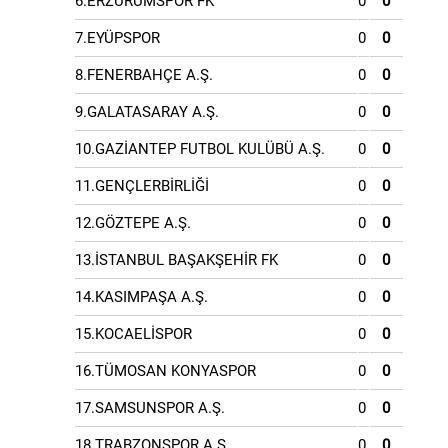
6.ERZURUMSPOR FK
0
0
7.EYÜPSPOR
0
0
8.FENERBAHÇE A.Ş.
0
0
9.GALATASARAY A.Ş.
0
0
10.GAZİANTEP FUTBOL KULÜBÜ A.Ş.
0
0
11.GENÇLERBİRLİĞİ
0
0
12.GÖZTEPE A.Ş.
0
0
13.İSTANBUL BAŞAKŞEHİR FK
0
0
14.KASIMPAŞA A.Ş.
0
0
15.KOCAELİSPOR
0
0
16.TÜMOSAN KONYASPOR
0
0
17.SAMSUNSPOR A.Ş.
0
0
18.TRABZONSPOR A.Ş.
0
0