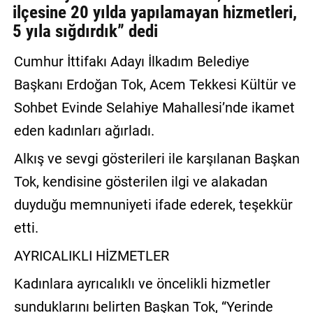
ilçesine 20 yılda yapılamayan hizmetleri,
GALERİ
5 yıla sığdırdık” dedi
VİDEO
Cumhur İttifakı Adayı İlkadım Belediye
YAZARLAR
Başkanı Erdoğan Tok, Acem Tekkesi Kültür ve
Sohbet Evinde Selahiye Mahallesi’nde ikamet
BİZE
ULAŞIN
eden kadınları ağırladı.
Künye
Alkış ve sevgi gösterileri ile karşılanan Başkan
İletişim
Tok, kendisine gösterilen ilgi ve alakadan
duyduğu memnuniyeti ifade ederek, teşekkür
Gizlilik
etti.
Sözleşmesi
AYRICALIKLI HİZMETLER
Kullanıcı
Sözleşmesi
Kadınlara ayrıcalıklı ve öncelikli hizmetler
sunduklarını belirten Başkan Tok, “Yerinde