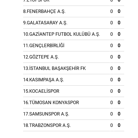
7.EYÜPSPOR
0
0
8.FENERBAHÇE A.Ş.
0
0
9.GALATASARAY A.Ş.
0
0
10.GAZİANTEP FUTBOL KULÜBÜ A.Ş.
0
0
11.GENÇLERBİRLİĞİ
0
0
12.GÖZTEPE A.Ş.
0
0
13.İSTANBUL BAŞAKŞEHİR FK
0
0
14.KASIMPAŞA A.Ş.
0
0
15.KOCAELİSPOR
0
0
16.TÜMOSAN KONYASPOR
0
0
17.SAMSUNSPOR A.Ş.
0
0
18.TRABZONSPOR A.Ş.
0
0