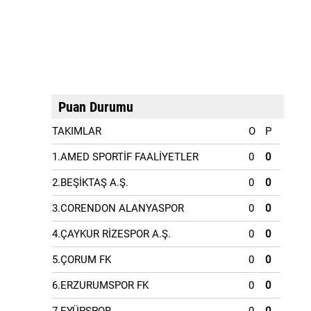
Puan Durumu
TAKIMLAR
O
P
1.AMED SPORTİF FAALİYETLER
0
0
2.BEŞİKTAŞ A.Ş.
0
0
3.CORENDON ALANYASPOR
0
0
4.ÇAYKUR RİZESPOR A.Ş.
0
0
5.ÇORUM FK
0
0
6.ERZURUMSPOR FK
0
0