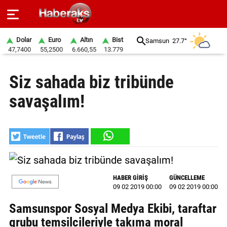
Dolar
Euro
Altın
Bist
Samsun
27.7°
47,7400
55,2500
6.660,55
13.779
GÜNDEM
Siz sahada biz tribünde
SPOR
savaşalım!
YAŞAM
EKONOMİ
BELEDİYELER
SAĞLIK
HABER GİRİŞ
GÜNCELLEME
09 02 2019 00:00
09 02 2019 00:00
SİYASET
Samsunspor Sosyal Medya Ekibi, taraftar
EĞİTİM
grubu temsilcileriyle takıma moral