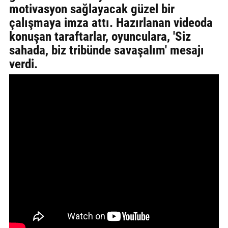
motivasyon sağlayacak güzel bir
GALERİ
çalışmaya imza attı. Hazırlanan videoda
konuşan taraftarlar, oyunculara, 'Siz
VİDEO
sahada, biz tribünde savaşalım' mesajı
YAZARLAR
verdi.
BİZE
ULAŞIN
Künye
İletişim
Gizlilik
Sözleşmesi
Kullanıcı
Sözleşmesi