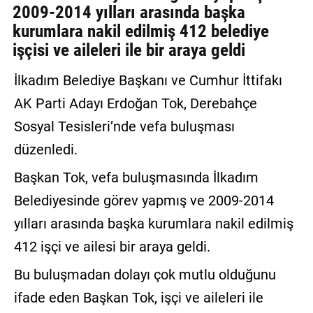
2009-2014 yılları arasında başka
GALERİ
kurumlara nakil edilmiş 412 belediye
işçisi ve aileleri ile bir araya geldi
VİDEO
YAZARLAR
İlkadım Belediye Başkanı ve Cumhur İttifakı
AK Parti Adayı Erdoğan Tok, Derebahçe
BİZE
ULAŞIN
Sosyal Tesisleri’nde vefa buluşması
düzenledi.
Künye
Başkan Tok, vefa buluşmasında İlkadım
İletişim
Belediyesinde görev yapmış ve 2009-2014
Gizlilik
yılları arasında başka kurumlara nakil edilmiş
Sözleşmesi
412 işçi ve ailesi bir araya geldi.
Kullanıcı
Bu buluşmadan dolayı çok mutlu olduğunu
Sözleşmesi
ifade eden Başkan Tok, işçi ve aileleri ile