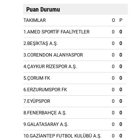
Puan Durumu
TAKIMLAR
O
P
1.AMED SPORTİF FAALİYETLER
0
0
2.BEŞİKTAŞ A.Ş.
0
0
3.CORENDON ALANYASPOR
0
0
4.ÇAYKUR RİZESPOR A.Ş.
0
0
5.ÇORUM FK
0
0
6.ERZURUMSPOR FK
0
0
7.EYÜPSPOR
0
0
8.FENERBAHÇE A.Ş.
0
0
9.GALATASARAY A.Ş.
0
0
10.GAZİANTEP FUTBOL KULÜBÜ A.Ş.
0
0