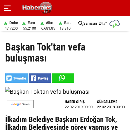
Dolar
Euro
Altın
Bist
Samsun
24.7°
47,7200
55,2100
6.681,85
13.810
GÜNDEM
Başkan Tok'tan vefa
SPOR
buluşması
YAŞAM
EKONOMİ
BELEDİYELER
SAĞLIK
HABER GİRİŞ
GÜNCELLEME
22 02 2019 00:00
22 02 2019 00:00
SİYASET
İlkadım Belediye Başkanı Erdoğan Tok,
EĞİTİM
İlkadım Belediyesinde görev yapmış ve