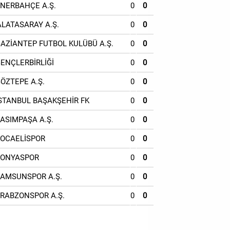
ENERBAHÇE A.Ş.
0
0
ALATASARAY A.Ş.
0
0
GAZİANTEP FUTBOL KULÜBÜ A.Ş.
0
0
GENÇLERBİRLİĞİ
0
0
GÖZTEPE A.Ş.
0
0
İSTANBUL BAŞAKŞEHİR FK
0
0
KASIMPAŞA A.Ş.
0
0
KOCAELİSPOR
0
0
KONYASPOR
0
0
SAMSUNSPOR A.Ş.
0
0
TRABZONSPOR A.Ş.
0
0