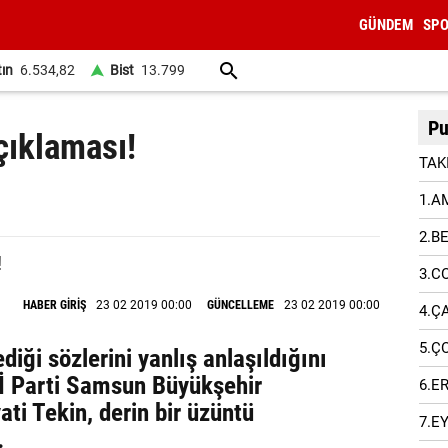
GÜNDEM
SP
tın
6.534,82
Bist
13.799
Pu
çıklaması!
TAK
1.A
2.B
3.C
HABER GİRİŞ
23 02 2019 00:00
GÜNCELLEME
23 02 2019 00:00
4.Ç
5.Ç
ediği sözlerini yanlış anlaşıldığını
İYİ Parti Samsun Büyükşehir
6.E
ti Tekin, derin bir üzüntü
7.E
.