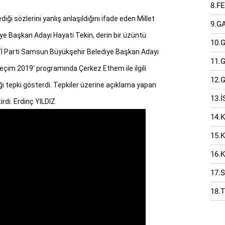
8.F
ediği sözlerini yanlış anlaşıldığını ifade eden Millet 
9.G
ye Başkan Adayı Hayati Tekin, derin bir üzüntü 
10.
ı İYİ Parti Samsun Büyükşehir Belediye Başkan Adayı 
11.
Seçim 2019’ programında Çerkez Ethem ile ilgili 
12.
tepki gösterdi. Tepkiler üzerine açıklama yapan 
13.
tirdi. Erdinç YILDIZ
14.
15.
16.
17.
18.