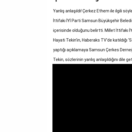
GALERİ
Yanlış anlaşıldı! Çerkez Ethem ile ilgili söyl
VİDEO
İttifakı İYİ Parti Samsun Büyükşehir Beledi
içerisinde olduğunu belirtti. Millet İttifak
YAZARLAR
Hayati Tekin’in, Haberaks TV’de katıldığı ‘
BİZE
yaptığı açıklamaya Samsun Çerkes Derneği 
ULAŞIN
Tekin, sözlerinin yanlış anlaşıldığını dile ge
Künye
İletişim
Gizlilik
Sözleşmesi
Kullanıcı
Sözleşmesi