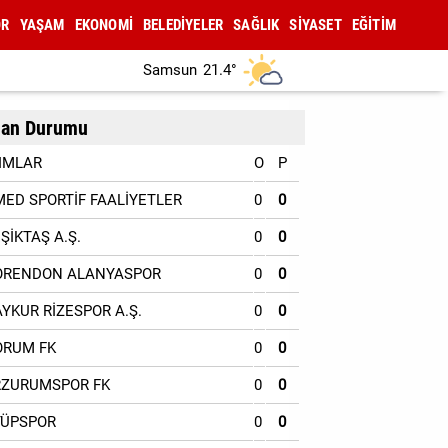
OR
YAŞAM
EKONOMİ
BELEDİYELER
SAĞLIK
SİYASET
EĞİTİM
Samsun
21.4°
an Durumu
IMLAR
O
P
MED SPORTİF FAALİYETLER
0
0
EŞİKTAŞ A.Ş.
0
0
ORENDON ALANYASPOR
0
0
AYKUR RİZESPOR A.Ş.
0
0
ORUM FK
0
0
RZURUMSPOR FK
0
0
YÜPSPOR
0
0