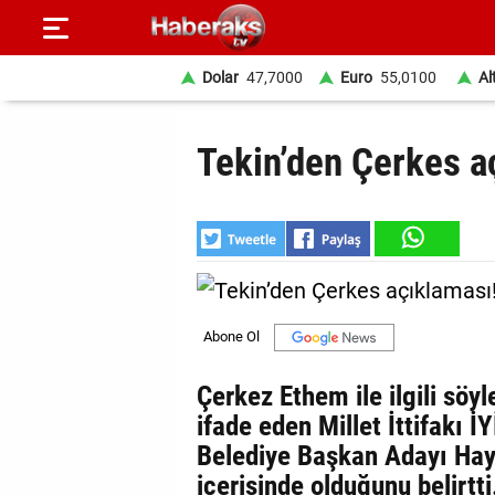
Dolar
47,7000
Euro
55,0100
Al
GÜNDEM
Tekin’den Çerkes a
SPOR
YAŞAM
EKONOMİ
BELEDİYELER
SAĞLIK
Çerkez Ethem ile ilgili söyl
ifade eden Millet İttifakı 
SİYASET
Belediye Başkan Adayı Haya
EĞİTİM
içerisinde olduğunu belirtti