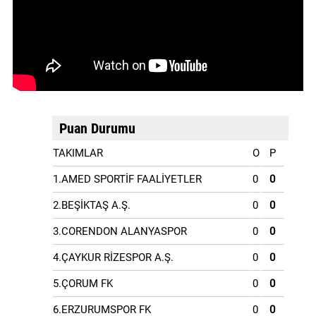
Puan Durumu
TAKIMLAR
O
P
1.AMED SPORTİF FAALİYETLER
0
0
2.BEŞİKTAŞ A.Ş.
0
0
3.CORENDON ALANYASPOR
0
0
4.ÇAYKUR RİZESPOR A.Ş.
0
0
5.ÇORUM FK
0
0
6.ERZURUMSPOR FK
0
0