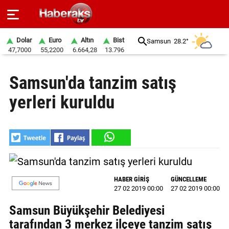
Dolar
Euro
Altın
Bist
Samsun
28.2°
47,7000
55,2200
6.664,28
13.796
GÜNDEM
Samsun'da tanzim satış
SPOR
yerleri kuruldu
YAŞAM
EKONOMİ
BELEDİYELER
SAĞLIK
HABER GİRİŞ
GÜNCELLEME
27 02 2019 00:00
27 02 2019 00:00
SİYASET
Samsun Büyükşehir Belediyesi
EĞİTİM
tarafından 3 merkez ilçeye tanzim satış