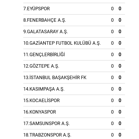
7.EYÜPSPOR
0
0
8.FENERBAHÇE A.Ş.
0
0
9.GALATASARAY A.Ş.
0
0
10.GAZİANTEP FUTBOL KULÜBÜ A.Ş.
0
0
11.GENÇLERBİRLİĞİ
0
0
12.GÖZTEPE A.Ş.
0
0
13.İSTANBUL BAŞAKŞEHİR FK
0
0
14.KASIMPAŞA A.Ş.
0
0
15.KOCAELİSPOR
0
0
16.KONYASPOR
0
0
17.SAMSUNSPOR A.Ş.
0
0
18.TRABZONSPOR A.Ş.
0
0