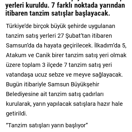
yerleri kuruldu. 7 farklı noktada yarından
GALERİ
itibaren tanzim satışlar başlayacak.
VİDEO
Türkiye’de birçok büyük şehirde uygulanan
YAZARLAR
tanzim satış yerleri 27 Şubat’tan itibaren
Samsun’da da hayata geçirilecek. İlkadım’da 5,
BİZE
ULAŞIN
Atakum ve Canik birer tanzim satış yeri olmak
Künye
üzere toplam 3 ilçede 7 tanzim satış yeri
vatandaşa ucuz sebze ve meyve sağlayacak.
İletişim
Bugün itibariyle Samsun Büyükşehir
Gizlilik
Belediyesine ait tanzim satış çadırları
Sözleşmesi
kurularak, yarın yapılacak satışlara hazır hale
Kullanıcı
getirildi.
Sözleşmesi
“Tanzim satışları yarın başlıyor”