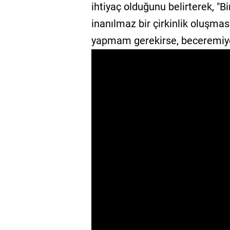
ihtiyaç olduğunu belirterek, "Bi
GALERİ
inanılmaz bir çirkinlik oluşma
VİDEO
yapmam gerekirse, beceremiyo
YAZARLAR
BİZE
ULAŞIN
Künye
İletişim
Gizlilik
Sözleşmesi
Kullanıcı
Sözleşmesi