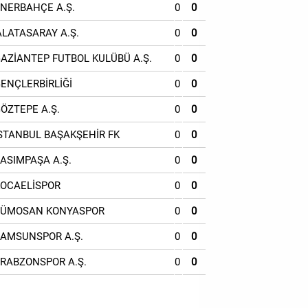
ENERBAHÇE A.Ş.
0
0
ALATASARAY A.Ş.
0
0
GAZİANTEP FUTBOL KULÜBÜ A.Ş.
0
0
GENÇLERBİRLİĞİ
0
0
GÖZTEPE A.Ş.
0
0
İSTANBUL BAŞAKŞEHİR FK
0
0
KASIMPAŞA A.Ş.
0
0
KOCAELİSPOR
0
0
TÜMOSAN KONYASPOR
0
0
SAMSUNSPOR A.Ş.
0
0
TRABZONSPOR A.Ş.
0
0