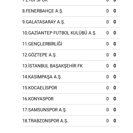
7.EYÜPSPOR
0
0
8.FENERBAHÇE A.Ş.
0
0
9.GALATASARAY A.Ş.
0
0
10.GAZİANTEP FUTBOL KULÜBÜ A.Ş.
0
0
11.GENÇLERBİRLİĞİ
0
0
12.GÖZTEPE A.Ş.
0
0
13.İSTANBUL BAŞAKŞEHİR FK
0
0
14.KASIMPAŞA A.Ş.
0
0
15.KOCAELİSPOR
0
0
16.KONYASPOR
0
0
17.SAMSUNSPOR A.Ş.
0
0
18.TRABZONSPOR A.Ş.
0
0