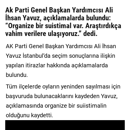
GALERİ
Ak Parti Genel Başkan Yardımcısı Ali
İhsan Yavuz, açıklamalarda bulundu:
VİDEO
“Organize bir suistimal var. Araştırdıkça
vahim verilere ulaşıyoruz.” dedi.
YAZARLAR
BİZE
AK Parti Genel Başkan Yardımcısı Ali İhsan
ULAŞIN
Yavuz İstanbul’da seçim sonuçlarına ilişkin
Künye
yapılan itirazlar hakkında açıklamalarda
bulundu.
İletişim
Tüm ilçelerde oyların yeninden sayılması için
Gizlilik
Sözleşmesi
başvuruda bulunacaklarını kaydeden Yavuz,
açıklamasında organize bir suiistimalin
Kullanıcı
olduğunu kaydetti.
Sözleşmesi