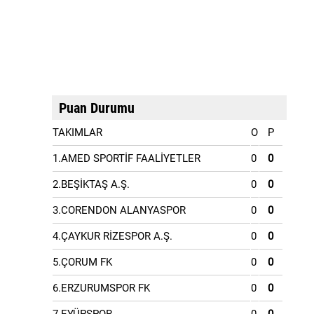
Puan Durumu
TAKIMLAR
O
P
1.AMED SPORTİF FAALİYETLER
0
0
2.BEŞİKTAŞ A.Ş.
0
0
3.CORENDON ALANYASPOR
0
0
4.ÇAYKUR RİZESPOR A.Ş.
0
0
5.ÇORUM FK
0
0
6.ERZURUMSPOR FK
0
0