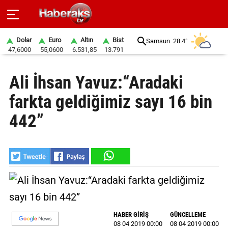
Dolar
Euro
Altın
Bist
Samsun
28.4°
47,6000
55,0600
6.531,85
13.791
GÜNDEM
Ali İhsan Yavuz:“Aradaki
SPOR
farkta geldiğimiz sayı 16 bin
YAŞAM
442”
EKONOMİ
BELEDİYELER
SAĞLIK
SİYASET
HABER GİRİŞ
GÜNCELLEME
EĞİTİM
08 04 2019 00:00
08 04 2019 00:00