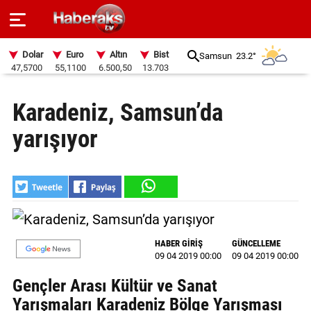
Dolar
Euro
Altın
Bist
Samsun
23.2°
47,5700
55,1100
6.500,50
13.703
GÜNDEM
Karadeniz, Samsun’da
SPOR
yarışıyor
YAŞAM
EKONOMİ
BELEDİYELER
SAĞLIK
HABER GİRİŞ
GÜNCELLEME
09 04 2019 00:00
09 04 2019 00:00
SİYASET
Gençler Arası Kültür ve Sanat
EĞİTİM
Yarışmaları Karadeniz Bölge Yarışması