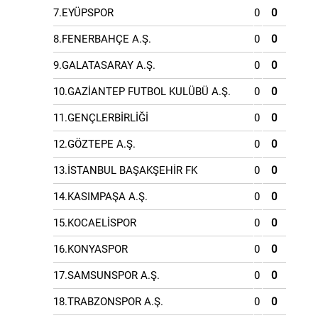
7.EYÜPSPOR
0
0
8.FENERBAHÇE A.Ş.
0
0
9.GALATASARAY A.Ş.
0
0
10.GAZİANTEP FUTBOL KULÜBÜ A.Ş.
0
0
11.GENÇLERBİRLİĞİ
0
0
12.GÖZTEPE A.Ş.
0
0
13.İSTANBUL BAŞAKŞEHİR FK
0
0
14.KASIMPAŞA A.Ş.
0
0
15.KOCAELİSPOR
0
0
16.KONYASPOR
0
0
17.SAMSUNSPOR A.Ş.
0
0
18.TRABZONSPOR A.Ş.
0
0