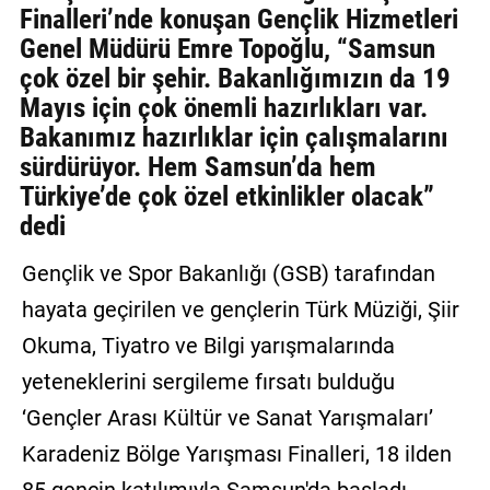
Finalleri’nde konuşan Gençlik Hizmetleri
GALERİ
Genel Müdürü Emre Topoğlu, “Samsun
çok özel bir şehir. Bakanlığımızın da 19
VİDEO
Mayıs için çok önemli hazırlıkları var.
YAZARLAR
Bakanımız hazırlıklar için çalışmalarını
sürdürüyor. Hem Samsun’da hem
BİZE
ULAŞIN
Türkiye’de çok özel etkinlikler olacak”
dedi
Künye
Gençlik ve Spor Bakanlığı (GSB) tarafından
İletişim
hayata geçirilen ve gençlerin Türk Müziği, Şiir
Gizlilik
Okuma, Tiyatro ve Bilgi yarışmalarında
Sözleşmesi
yeteneklerini sergileme fırsatı bulduğu
Kullanıcı
‘Gençler Arası Kültür ve Sanat Yarışmaları’
Sözleşmesi
Karadeniz Bölge Yarışması Finalleri, 18 ilden