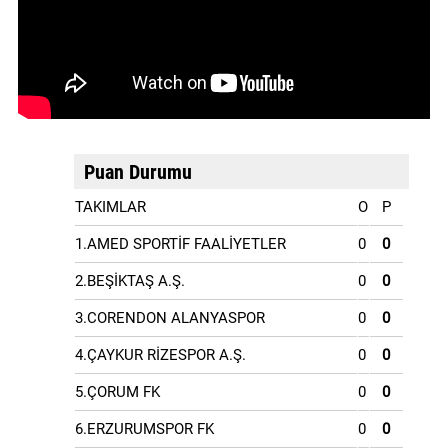
Puan Durumu
TAKIMLAR
O
P
1.AMED SPORTİF FAALİYETLER
0
0
2.BEŞİKTAŞ A.Ş.
0
0
3.CORENDON ALANYASPOR
0
0
4.ÇAYKUR RİZESPOR A.Ş.
0
0
5.ÇORUM FK
0
0
6.ERZURUMSPOR FK
0
0