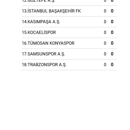
12.GÖZTEPE A.Ş.
0
0
13.İSTANBUL BAŞAKŞEHİR FK
0
0
14.KASIMPAŞA A.Ş.
0
0
15.KOCAELİSPOR
0
0
16.TÜMOSAN KONYASPOR
0
0
17.SAMSUNSPOR A.Ş.
0
0
18.TRABZONSPOR A.Ş.
0
0