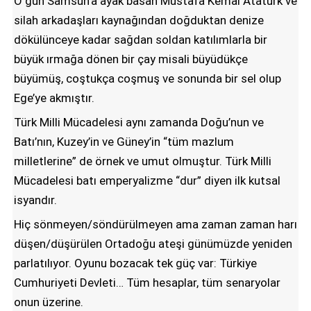
O gün Samsun’a ayak basan Mustafa Kemal Atatürk ve
silah arkadaşları kaynağından doğduktan denize
dökülünceye kadar sağdan soldan katılımlarla bir
büyük ırmağa dönen bir çay misali büyüdükçe
büyümüş, coştukça coşmuş ve sonunda bir sel olup
Ege’ye akmıştır.
Türk Milli Mücadelesi aynı zamanda Doğu’nun ve
Batı’nın, Kuzey’in ve Güney’in “tüm mazlum
milletlerine” de örnek ve umut olmuştur. Türk Milli
Mücadelesi batı emperyalizme “dur” diyen ilk kutsal
isyandır.
Hiç sönmeyen/söndürülmeyen ama zaman zaman harı
düşen/düşürülen Ortadoğu ateşi günümüzde yeniden
parlatılıyor. Oyunu bozacak tek güç var: Türkiye
Cumhuriyeti Devleti… Tüm hesaplar, tüm senaryolar
onun üzerine.