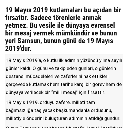
GALERİ
19 Mayıs 2019 kutlamaları bu açıdan bir
fırsattır. Sadece törenlerle anmak
VİDEO
yetmez. Bu vesile ile dünyaya evrensel
bir mesaj vermek mümkündür ve bunun
YAZARLAR
yeri Samsun, bunun günü de 19 Mayıs
BİZE
2019'dur.
ULAŞIN
19 Mayıs 2019’a, o kutlu ilk adımın yüzüncü yılına sayılı
Künye
günler kaldı. O günü ve takip eden günleri, o günlerin
İletişim
destansı mücadeleleri ve zaferlerini hak ettikleri
çerçevede kutlamak hem tarihe karşı bir görev hem de
Gizlilik
dünyaya verilecek bir “milli mesaj” için fırsattır.
Sözleşmesi
19 Mayıs 1919, orduyu zafere, milleti tam
Kullanıcı
bağımsızlığa taşıyacak başkumandanla ordusunu,
Sözleşmesi
milletiyle önderini buluşturan adımının atıldığı gündür.