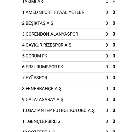
TAKIMLAR
O
P
1.AMED SPORTİF FAALİYETLER
0
0
2.BEŞİKTAŞ A.Ş.
0
0
3.CORENDON ALANYASPOR
0
0
4.ÇAYKUR RİZESPOR A.Ş.
0
0
5.ÇORUM FK
0
0
6.ERZURUMSPOR FK
0
0
7.EYÜPSPOR
0
0
8.FENERBAHÇE A.Ş.
0
0
9.GALATASARAY A.Ş.
0
0
10.GAZİANTEP FUTBOL KULÜBÜ A.Ş.
0
0
11.GENÇLERBİRLİĞİ
0
0