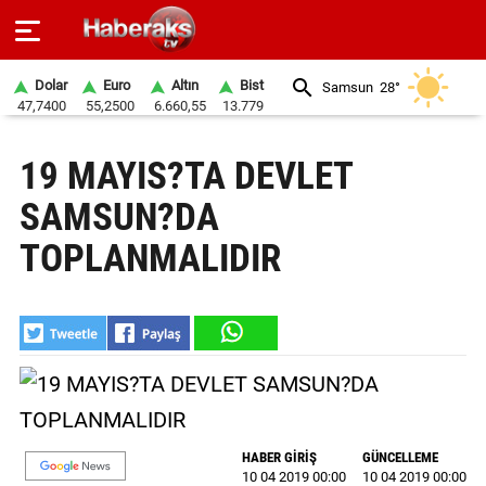
Dolar
Euro
Altın
Bist
Samsun
28°
47,7400
55,2500
6.660,55
13.779
GÜNDEM
19 MAYIS?TA DEVLET
SPOR
SAMSUN?DA
YAŞAM
TOPLANMALIDIR
EKONOMİ
BELEDİYELER
SAĞLIK
SİYASET
HABER GİRİŞ
GÜNCELLEME
EĞİTİM
10 04 2019 00:00
10 04 2019 00:00