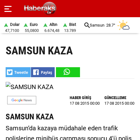
Dolar
Euro
Altın
Bist
Samsun
28.7°
47,7100
55,0800
6.674,48
13.789
GÜNDEM
SAMSUN KAZA
SPOR
YAŞAM
EKONOMİ
BELEDİYELER
HABER GİRİŞ
GÜNCELLEME
17 08 2015 00:00
17 08 2015 00:00
SAĞLIK
SAMSUN KAZA
SİYASET
Samsun’da kazaya müdahale eden trafik
EĞİTİM
polislerine minibüs çarpması sonucu 4’ü polis