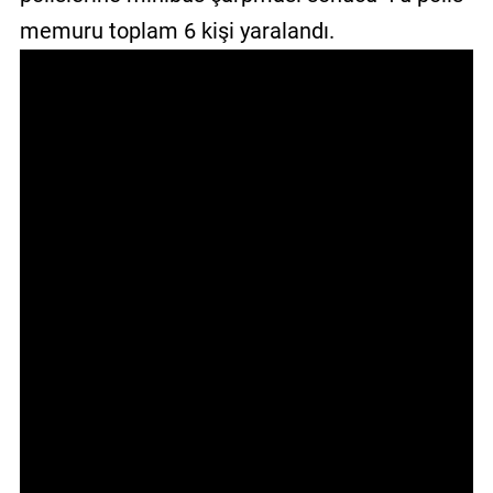
GALERİ
memuru toplam 6 kişi yaralandı.
VİDEO
YAZARLAR
BİZE
ULAŞIN
Künye
İletişim
Gizlilik
Sözleşmesi
Kullanıcı
Sözleşmesi