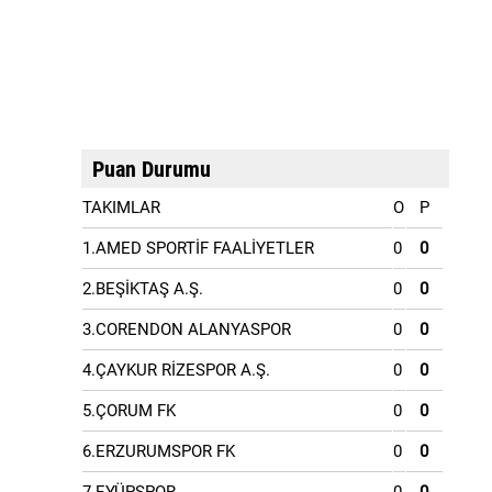
Puan Durumu
TAKIMLAR
O
P
1.AMED SPORTİF FAALİYETLER
0
0
2.BEŞİKTAŞ A.Ş.
0
0
3.CORENDON ALANYASPOR
0
0
4.ÇAYKUR RİZESPOR A.Ş.
0
0
5.ÇORUM FK
0
0
6.ERZURUMSPOR FK
0
0