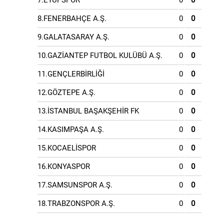
7.EYÜPSPOR
0
0
8.FENERBAHÇE A.Ş.
0
0
9.GALATASARAY A.Ş.
0
0
10.GAZİANTEP FUTBOL KULÜBÜ A.Ş.
0
0
11.GENÇLERBİRLİĞİ
0
0
12.GÖZTEPE A.Ş.
0
0
13.İSTANBUL BAŞAKŞEHİR FK
0
0
14.KASIMPAŞA A.Ş.
0
0
15.KOCAELİSPOR
0
0
16.KONYASPOR
0
0
17.SAMSUNSPOR A.Ş.
0
0
18.TRABZONSPOR A.Ş.
0
0