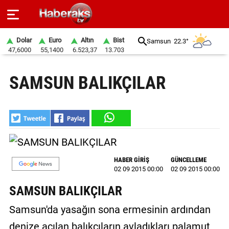
Dolar
Euro
Altın
Bist
Samsun
22.3°
47,6000
55,1400
6.523,37
13.703
GÜNDEM
SAMSUN BALIKÇILAR
SPOR
YAŞAM
EKONOMİ
BELEDİYELER
HABER GİRİŞ
GÜNCELLEME
02 09 2015 00:00
02 09 2015 00:00
SAĞLIK
SAMSUN BALIKÇILAR
SİYASET
Samsun'da yasağın sona ermesinin ardından
EĞİTİM
denize açılan balıkçıların avladıkları palamut