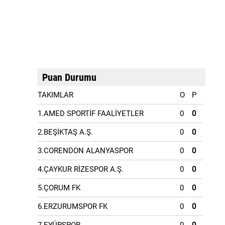
Puan Durumu
TAKIMLAR
O
P
1.AMED SPORTİF FAALİYETLER
0
0
2.BEŞİKTAŞ A.Ş.
0
0
3.CORENDON ALANYASPOR
0
0
4.ÇAYKUR RİZESPOR A.Ş.
0
0
5.ÇORUM FK
0
0
6.ERZURUMSPOR FK
0
0