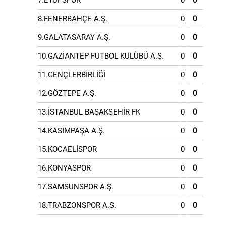
7.EYÜPSPOR
0
0
8.FENERBAHÇE A.Ş.
0
0
9.GALATASARAY A.Ş.
0
0
10.GAZİANTEP FUTBOL KULÜBÜ A.Ş.
0
0
11.GENÇLERBİRLİĞİ
0
0
12.GÖZTEPE A.Ş.
0
0
13.İSTANBUL BAŞAKŞEHİR FK
0
0
14.KASIMPAŞA A.Ş.
0
0
15.KOCAELİSPOR
0
0
16.KONYASPOR
0
0
17.SAMSUNSPOR A.Ş.
0
0
18.TRABZONSPOR A.Ş.
0
0