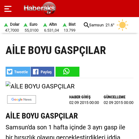
Dolar
Euro
Altın
Bist
Samsun
21.6°
47,7000
55,0100
6.531,04
13.799
GÜNDEM
AİLE BOYU GASPÇILAR
SPOR
YAŞAM
EKONOMİ
BELEDİYELER
HABER GİRİŞ
GÜNCELLEME
02 09 2015 00:00
02 09 2015 00:00
SAĞLIK
AİLE BOYU GASPÇILAR
SİYASET
Samsun'da son 1 hafta içinde 3 ayrı gasp ile
EĞİTİM
bir hırsızlık olayını gerçekleştirdikleri iddia