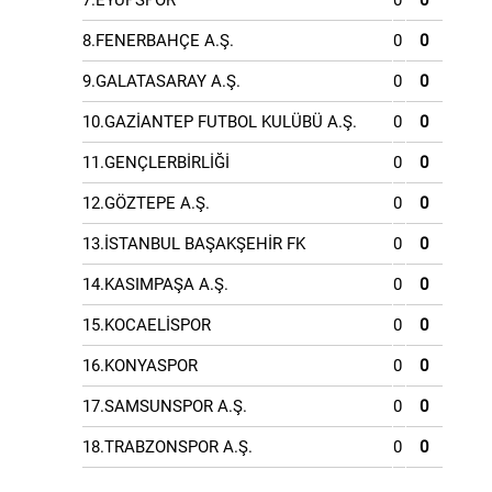
7.EYÜPSPOR
0
0
8.FENERBAHÇE A.Ş.
0
0
9.GALATASARAY A.Ş.
0
0
10.GAZİANTEP FUTBOL KULÜBÜ A.Ş.
0
0
11.GENÇLERBİRLİĞİ
0
0
12.GÖZTEPE A.Ş.
0
0
13.İSTANBUL BAŞAKŞEHİR FK
0
0
14.KASIMPAŞA A.Ş.
0
0
15.KOCAELİSPOR
0
0
16.KONYASPOR
0
0
17.SAMSUNSPOR A.Ş.
0
0
18.TRABZONSPOR A.Ş.
0
0