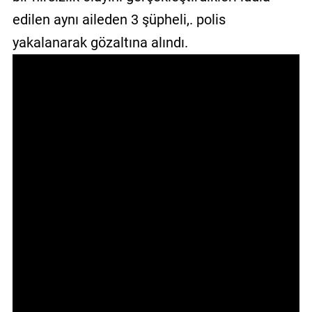
GALERİ
edilen aynı aileden 3 şüpheli,. polis
yakalanarak gözaltına alındı.
VİDEO
YAZARLAR
BİZE
ULAŞIN
Künye
İletişim
Gizlilik
Sözleşmesi
Kullanıcı
Sözleşmesi