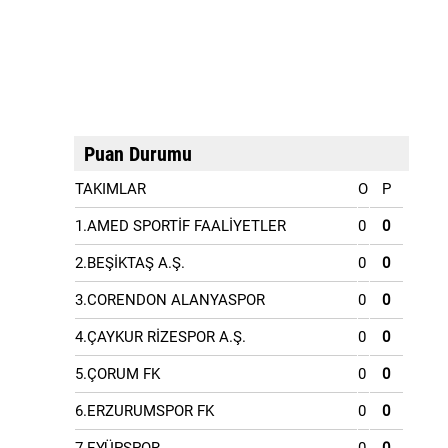
Puan Durumu
TAKIMLAR
O
P
1.AMED SPORTİF FAALİYETLER
0
0
2.BEŞİKTAŞ A.Ş.
0
0
3.CORENDON ALANYASPOR
0
0
4.ÇAYKUR RİZESPOR A.Ş.
0
0
5.ÇORUM FK
0
0
6.ERZURUMSPOR FK
0
0