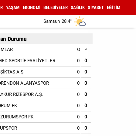
OR
YAŞAM
EKONOMİ
BELEDİYELER
SAĞLIK
SİYASET
EĞİTİM
Samsun
28.4°
an Durumu
IMLAR
O
P
MED SPORTİF FAALİYETLER
0
0
EŞİKTAŞ A.Ş.
0
0
ORENDON ALANYASPOR
0
0
AYKUR RİZESPOR A.Ş.
0
0
ORUM FK
0
0
RZURUMSPOR FK
0
0
YÜPSPOR
0
0