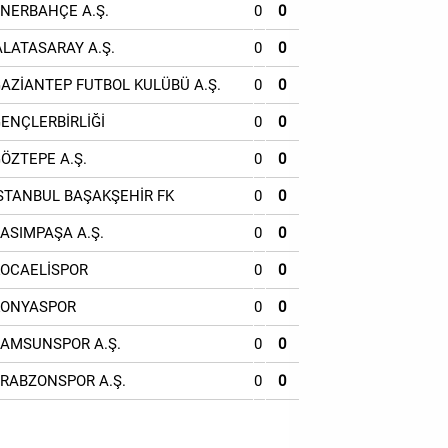
ENERBAHÇE A.Ş.
0
0
ALATASARAY A.Ş.
0
0
GAZİANTEP FUTBOL KULÜBÜ A.Ş.
0
0
GENÇLERBİRLİĞİ
0
0
GÖZTEPE A.Ş.
0
0
İSTANBUL BAŞAKŞEHİR FK
0
0
KASIMPAŞA A.Ş.
0
0
KOCAELİSPOR
0
0
KONYASPOR
0
0
SAMSUNSPOR A.Ş.
0
0
TRABZONSPOR A.Ş.
0
0