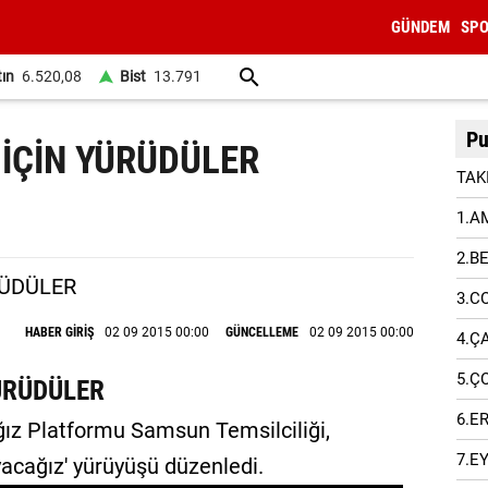
GÜNDEM
SP
tın
6.520,08
Bist
13.791
Pu
 İÇİN YÜRÜDÜLER
TAK
1.A
2.B
3.C
HABER GİRİŞ
02 09 2015 00:00
GÜNCELLEME
02 09 2015 00:00
4.Ç
5.Ç
YÜRÜDÜLER
6.E
ğız Platformu Samsun Temsilciliği,
7.E
acağız' yürüyüşü düzenledi.