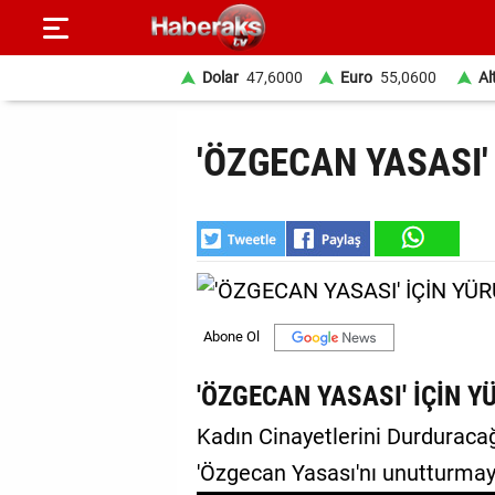
Dolar
47,6000
Euro
55,0600
Al
GÜNDEM
'ÖZGECAN YASASI'
SPOR
YAŞAM
EKONOMİ
BELEDİYELER
SAĞLIK
'ÖZGECAN YASASI' İÇİN 
SİYASET
Kadın Cinayetlerini Durduraca
'Özgecan Yasası'nı unutturmay
EĞİTİM