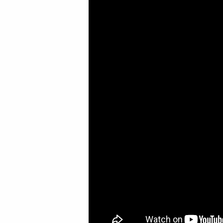
GALERİ
VİDEO
YAZARLAR
BİZE
ULAŞIN
Künye
İletişim
Gizlilik
Sözleşmesi
Kullanıcı
Sözleşmesi